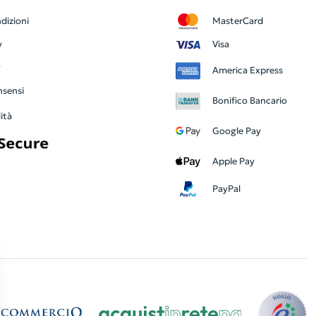
dizioni
MasterCard
y
Visa
y
America Express
nsensi
Bonifico Bancario
ità
Google Pay
Apple Pay
PayPal