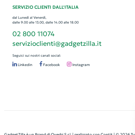
SERVIZIO CLIENTI DALL'ITALIA
dal Lunedì al Venerdì,
dalle 9.00 alle 13.00, dalle 14.00 alle 18.00
02 800 11074
servizioclienti@gadgetzilla.it
Seguici sui nostri canali social:
Linkedin
Facebook
Instagram
GadgetZilla è un Brand di
Overbi S.r.l.
| realizzato con
Contit
| © 2026 Tut