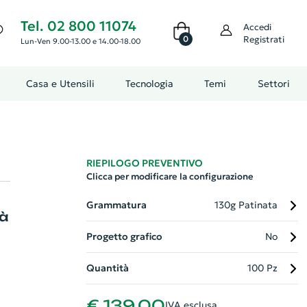
Tel. 02 800 11074
Accedi
0
Registrati
Lun-Ven 9.00-13.00 e 14.00-18.00
Casa e Utensili
Tecnologia
Temi
Settori
RIEPILOGO PREVENTIVO
Clicca per modificare la configurazione
Grammatura
130g Patinata
tà
Progetto grafico
No
Quantità
100 Pz
a
€ 139,00
IVA esclusa