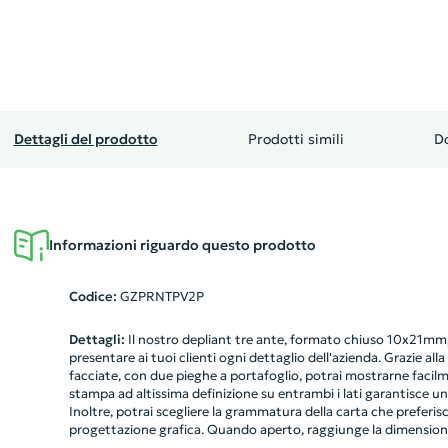
Dettagli del prodotto
Prodotti simili
D
Informazioni riguardo questo prodotto
Codice:
GZPRNTPV2P
Dettagli:
Il nostro depliant tre ante, formato chiuso 10x21mm, 
presentare ai tuoi clienti ogni dettaglio dell'azienda. Grazie alla
facciate, con due pieghe a portafoglio, potrai mostrarne facilme
stampa ad altissima definizione su entrambi i lati garantisce un 
Inoltre, potrai scegliere la grammatura della carta che preferisci e
progettazione grafica. Quando aperto, raggiunge la dimension