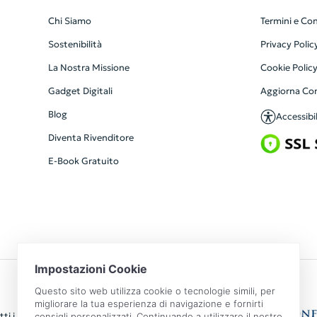
Chi Siamo
Termini e Con
Sostenibilità
Privacy Polic
La Nostra Missione
Cookie Polic
Gadget Digitali
Aggiorna Co
Blog
Accessibil
Diventa Rivenditore
E-Book Gratuito
ti i diritti riservati | P.IVA: 09351560967