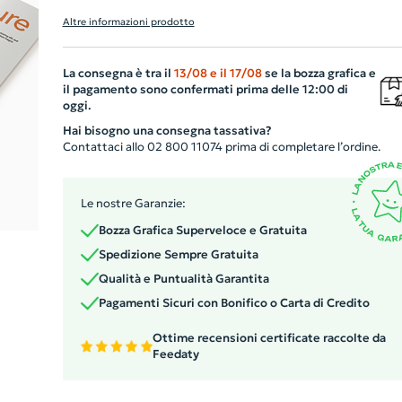
dettaglio dell'azienda. Grazie alla possibilità di
Altre informazioni prodotto
personalizzare 6 facciate, con due pieghe a portafoglio,
potrai mostrarne facilmente tutte le peculiarità. La
La consegna è tra il
13/08
e il
17/08
se la bozza grafica e
stampa ad altissima definizione su entrambi i lati
il pagamento sono confermati prima delle 12:00 di
garantisce un risultato visivo eccezionale. Inoltre, potrai
oggi.
scegliere la grammatura della carta che preferisci e, se
Hai bisogno una consegna tassativa?
desideri, affidarti a noi per la progettazione grafica.
Contattaci allo 02 800 11074 prima di completare l’ordine.
Quando aperto, raggiunge la dimensione A4 (21x29,7 cm
Le nostre Garanzie:
Bozza Grafica Superveloce e Gratuita
Spedizione Sempre Gratuita
Qualità e Puntualità Garantita
Pagamenti Sicuri con Bonifico o Carta di Credito
Ottime recensioni certificate raccolte da
Feedaty