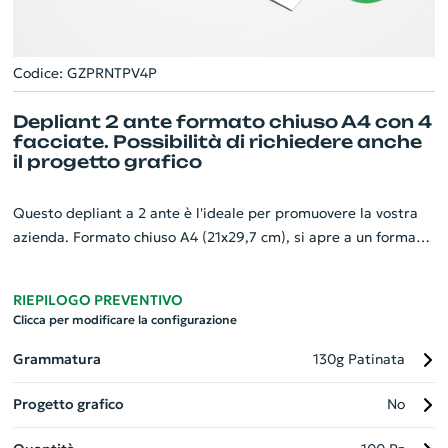
Codice: GZPRNTPV4P
Depliant 2 ante formato chiuso A4 con 4
facciate. Possibilità di richiedere anche
il progetto grafico
Questo depliant a 2 ante è l'ideale per promuovere la vostra
azienda. Formato chiuso A4 (21x29,7 cm), si apre a un formato
orizzontale A3 (29,7x42 cm) con 4 facciate visibili. Dotato di
una piega centrale, offre la massima precisione di piegatura.
RIEPILOGO PREVENTIVO
La stampa è ad altissima definizione, sia fronte che retro, per
Clicca per modificare la configurazione
un risultato accattivante e professionale. Avete la possibilità
di scegliere la grammatura della carta per personalizzare
Grammatura
130g Patinata
ulteriormente il vostro prodotto. Inoltre, offriamo anche la
Progetto grafico
No
possibilità di richiedere un progetto grafico personalizzato.