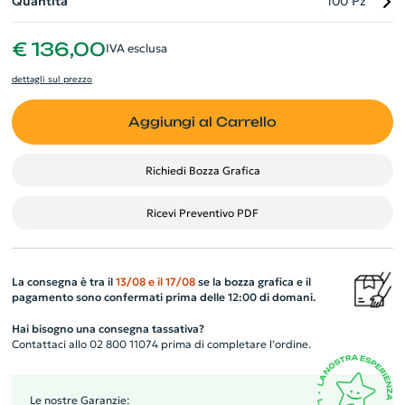
Quantità
100 Pz
€ 136,00
IVA esclusa
dettagli sul prezzo
Aggiungi al Carrello
Richiedi Bozza Grafica
Ricevi Preventivo PDF
La consegna è tra il
13/08
e il
17/08
se la bozza grafica e il
pagamento sono confermati prima delle 12:00 di domani.
Hai bisogno una consegna tassativa?
Contattaci allo 02 800 11074 prima di completare l’ordine.
Le nostre Garanzie: