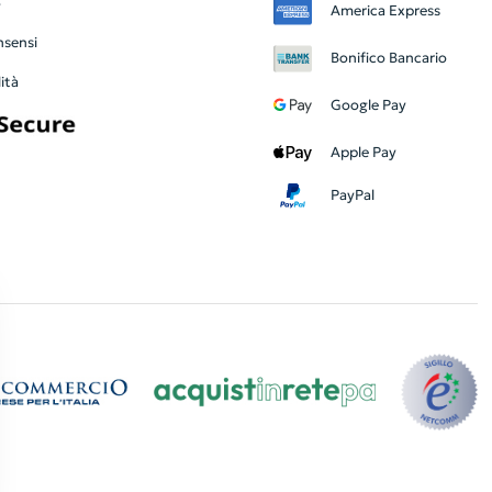
y
America Express
nsensi
Bonifico Bancario
ità
Google Pay
Apple Pay
PayPal