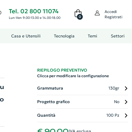
Tel. 02 800 11074
Accedi
0
Registrati
Lun-Ven 9.00-13.00 e 14.00-18.00
Casa e Utensili
Tecnologia
Temi
Settori
RIEPILOGO PREVENTIVO
Clicca per modificare la configurazione
su
Grammatura
130gr
co
Progetto grafico
No
Quantità
100 Pz
€ 90,00
IVA esclusa