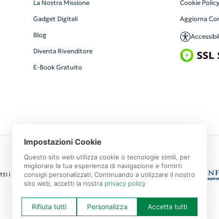
La Nostra Missione
Cookie Polic
Gadget Digitali
Aggiorna Co
Blog
Accessibil
Diventa Rivenditore
E-Book Gratuito
ti i diritti riservati | P.IVA: 09351560967