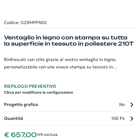
Codice: GZXMPFN02
Ventaglio in legno con stampa su tutta
la superficie in tessuto in poliestere 210T
Rinfrescati con stile grazie al nostro ventaglio in legno,
personalizzabile con una vivace stampa su tessuto in
poliestere 210T! Con 14 stecche e 2 terminali, questo elegante
accessorio misura 23x42 cm e offre una superficie ideale per
RIEPILOGO PREVENTIVO
esprimere il tuo brand. La grafica a colori stampata su un lato
Clicca per modificare la configurazione
del tessuto bianco garantirà visibilità e originalità. Contattaci
per ricevere il template per la grafica o per richiedere un
Progetto grafico
No
progetto grafico personalizzato. Perfetto per eventi, fiere e
Quantità
100 Pz
promozioni aziendali!
€ 657,00
IVA esclusa