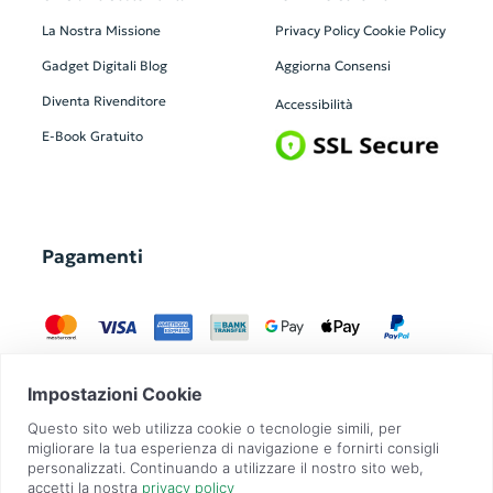
La Nostra Missione
Privacy Policy
Cookie Policy
Gadget Digitali
Blog
Aggiorna Consensi
Diventa Rivenditore
Accessibilità
E-Book Gratuito
Pagamenti
GadgetZilla è un Brand di
Overbi S.r.l.
| realizzato con
Contit
| © 2026 Tutti
i diritti riservati | P.IVA: 09351560967