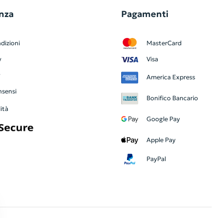
nza
Pagamenti
dizioni
MasterCard
y
Visa
y
America Express
nsensi
Bonifico Bancario
ità
Google Pay
Apple Pay
PayPal