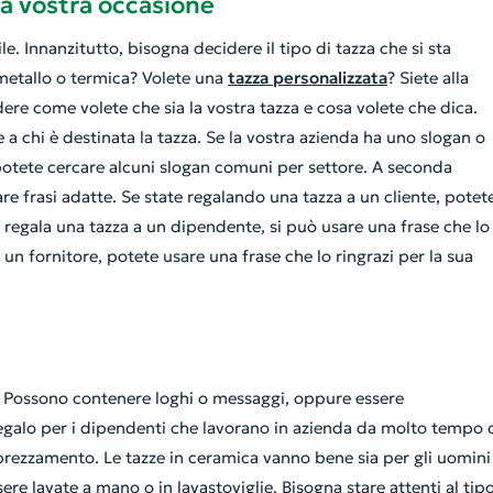
la vostra occasione
le. Innanzitutto, bisogna decidere il tipo di tazza che si sta
 metallo o termica? Volete una
tazza personalizzata
? Siete alla
dere come volete che sia la vostra tazza e cosa volete che dica.
a chi è destinata la tazza. Se la vostra azienda ha uno slogan o
potete cercare alcuni slogan comuni per settore. A seconda
are frasi adatte. Se state regalando una tazza a un cliente, potet
 si regala una tazza a un dipendente, si può usare una frase che lo
a un fornitore, potete usare una frase che lo ringrazi per la sua
 Possono contenere loghi o messaggi, oppure essere
galo per i dipendenti che lavorano in azienda da molto tempo 
apprezzamento. Le tazze in ceramica vanno bene sia per gli uomini
re lavate a mano o in lavastoviglie. Bisogna stare attenti al tip