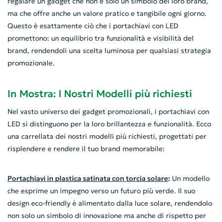
regalare un gadget che non è solo un simbolo del loro brand,
ma che offre anche un valore pratico e tangibile ogni giorno.
Questo è esattamente ciò che i portachiavi con LED
promettono: un equilibrio tra funzionalità e visibilità del
brand, rendendoli una scelta luminosa per qualsiasi strategia
promozionale.
In Mostra: I Nostri Modelli più richiesti
Nel vasto universo dei gadget promozionali, i portachiavi con
LED si distinguono per la loro brillantezza e funzionalità. Ecco
una carrellata dei nostri modelli più richiesti, progettati per
risplendere e rendere il tuo brand memorabile:
Portachiavi in plastica satinata con torcia solare
:
Un modello
che esprime un impegno verso un futuro più verde. Il suo
design eco-friendly è alimentato dalla luce solare, rendendolo
non solo un simbolo di innovazione ma anche di rispetto per