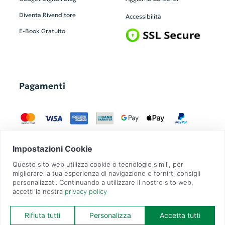
Diventa Rivenditore
Accessibilità
E-Book Gratuito
Pagamenti
GadgetZilla è un Brand di
Overbi S.r.l.
| realizzato con
Contit
| © 2026 Tutti
i diritti riservati | P.IVA: 09351560967