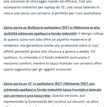
una soluzione di stoccaggio rapido ed efficace. Con uno
scomparto imbottito per laptop da 15", una tasca laterale in
rete e una tasca con cerniera, è perfetto per l'uso quotidiano.
Zaino porta pc Rolltop in poliestere 190T e riflettente al alta
visibilità schienale spallacci e fondo imbottiti
:
Il design rolltop
di questo zaino non solo offre un aspetto moderno e di
tendenza, ma garantisce anche una protezione extra ai tuoi
effetti personali grazie alla chiusura a gancio e anello. Gli
spallacci, lo schienale e il fondo imbottiti assicurano il
massimo comfort, mentre la tasca frontale con cerniera offre
spazio aggiuntivo per gli oggetti essenziali.
Zaino porta pc 15" in poliestere 190T riflettente 190T con
schienale spallacci e fondo imbottiti tasca frontale e laterale
con cerniera e una tasca rete
:
Questa versione, pur
mantenendo la funzionalità del cordino sul davanti, va oltre