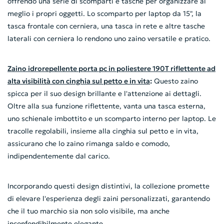
offrendo una serie di scomparti e tasche per organizzare al
meglio i propri oggetti. Lo scomparto per laptop da 15", la
tasca frontale con cerniera, una tasca in rete e altre tasche
laterali con cerniera lo rendono uno zaino versatile e pratico.
Zaino idrorepellente porta pc in poliestere 190T riflettente ad
alta visibilità con cinghia sul petto e in vita
:
Questo zaino
spicca per il suo design brillante e l'attenzione ai dettagli.
Oltre alla sua funzione riflettente, vanta una tasca esterna,
uno schienale imbottito e un scomparto interno per laptop. Le
tracolle regolabili, insieme alla cinghia sul petto e in vita,
assicurano che lo zaino rimanga saldo e comodo,
indipendentemente dal carico.
Incorporando questi design distintivi, la collezione promette
di elevare l'esperienza degli zaini personalizzati, garantendo
che il tuo marchio sia non solo visibile, ma anche
inconfondibilmente elegante.