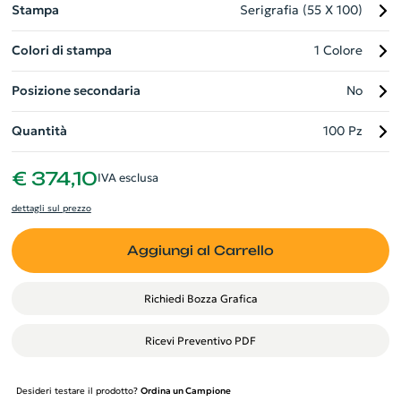
Stampa
Serigrafia (55 X 100)
Colori di stampa
1 Colore
Posizione secondaria
No
Quantità
100 Pz
€ 374,10
IVA esclusa
dettagli sul prezzo
Aggiungi al Carrello
Richiedi Bozza Grafica
Ricevi Preventivo PDF
Desideri testare il prodotto?
Ordina un Campione