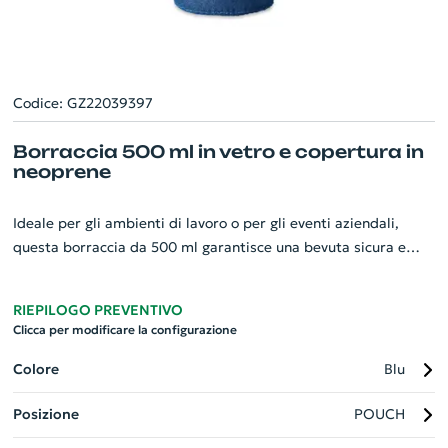
Codice: GZ22039397
Borraccia 500 ml in vetro e copertura in
neoprene
Ideale per gli ambienti di lavoro o per gli eventi aziendali,
questa borraccia da 500 ml garantisce una bevuta sicura e
fresca. Fatta in vetro durevole, la bottiglia è coperta con un
pouch in neoprene che protegge e isola termicamente. Con le
RIEPILOGO PREVENTIVO
sue dimensioni di Ø6X22CM, la borraccia è progettata per
Clicca per modificare la configurazione
essere antigoccia, mantenendo le tue bevande al sicuro. Non
adatta per bevande gassate ed effervescenti. Un gadget
Colore
Blu
personalizzato perfetto per promuovere la tua azienda e
Posizione
POUCH
incoraggiare uno stile di vita sano.