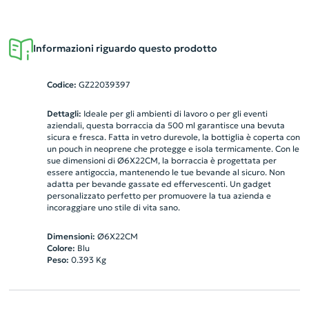
Informazioni riguardo questo prodotto
Codice:
GZ22039397
Dettagli:
Ideale per gli ambienti di lavoro o per gli eventi
aziendali, questa borraccia da 500 ml garantisce una bevuta
sicura e fresca. Fatta in vetro durevole, la bottiglia è coperta con
un pouch in neoprene che protegge e isola termicamente. Con le
sue dimensioni di Ø6X22CM, la borraccia è progettata per
essere antigoccia, mantenendo le tue bevande al sicuro. Non
adatta per bevande gassate ed effervescenti. Un gadget
personalizzato perfetto per promuovere la tua azienda e
incoraggiare uno stile di vita sano.
Dimensioni:
Ø6X22CM
Colore:
Blu
Peso:
0.393
Kg