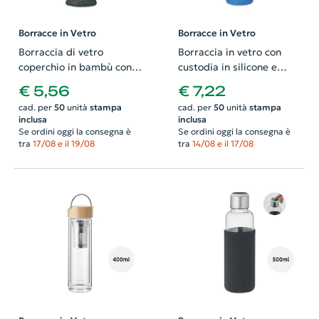
Borracce in Vetro
Borracce in Vetro
Borraccia di vetro
Borraccia in vetro con
coperchio in bambù con
custodia in silicone e
manico in PU e sacchetto
coperchio in bambù da
€ 5,56
€ 7,22
in poliestere RPET da
500ml
cad. per
50
unità
stampa
cad. per
50
unità
stampa
500ml
inclusa
inclusa
Se ordini oggi la consegna è
Se ordini oggi la consegna è
tra
17/08 e il 19/08
tra
14/08 e il 17/08