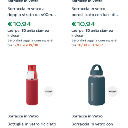
Borracce in Vetro
Borracce in Vetro
Borraccia in vetro a
Borraccia in vetro
doppio strato da 400ml
borosilicato con luce di
con coperchio in bambù e
promemoria di
€ 10,94
€ 10,94
infusore tè
idratazione 500ml
cad. per
50
unità
stampa
cad. per
50
unità
stampa
inclusa
inclusa
Se ordini oggi la consegna è
Se ordini oggi la consegna è
tra
17/08 e il 19/08
tra
28/08 e il 01/09
Borracce in Vetro
Borracce in Vetro
Bottiglia in vetro riciclato
Borraccia in vetro con