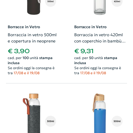
Borracce in Vetro
Borracce in Vetro
Borraccia in vetro 500ml
Borraccia in vetro 420ml
e copertura in neoprene
con coperchio in bambù e
infusore per thè
€ 3,90
€ 9,31
cad. per
100
unità
stampa
cad. per
50
unità
stampa
inclusa
inclusa
Se ordini oggi la consegna è
Se ordini oggi la consegna è
tra
17/08 e il 19/08
tra
17/08 e il 19/08