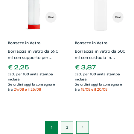
Borracce in Vetro
Borracce in Vetro
Borraccia in vetro da 390
Borraccia in vetro da 500
ml con supporto per
ml con custodia in
smartphone
neoprene e confezione
€ 2,25
€ 3,87
regalo
cad. per
100
unità
stampa
cad. per
100
unità
stampa
inclusa
inclusa
Se ordini oggi la consegna è
Se ordini oggi la consegna è
tra
24/08 e il 26/08
tra
18/08 e il 20/08
1
2