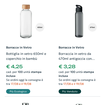
Borracce in Vetro
Borracce in Vetro
Bottiglia in vetro 650ml e
Borraccia in vetro da
coperchio in bambù
470ml antigoccia con
tappo in plastica
€ 4,25
€ 3,28
cad. per
100
unità
stampa
cad. per
100
unità
stampa
inclusa
inclusa
Se ordini oggi la consegna è
Se ordini oggi la consegna è
tra
17/08 e il 19/08
tra
17/08 e il 19/08
Più Ecologico
Più Venduto