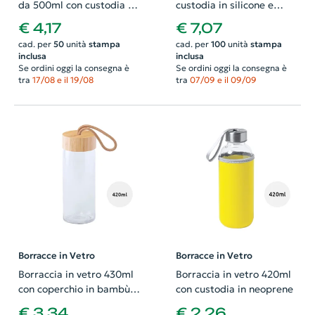
da 500ml con custodia in
custodia in silicone e
neoprene
tappo con maniglia da
€ 4,17
€ 7,07
600ml
cad. per
50
unità
stampa
cad. per
100
unità
stampa
inclusa
inclusa
Se ordini oggi la consegna è
Se ordini oggi la consegna è
tra
17/08 e il 19/08
tra
07/09 e il 09/09
Borracce in Vetro
Borracce in Vetro
Borraccia in vetro 430ml
Borraccia in vetro 420ml
con coperchio in bambù
con custodia in neoprene
in confezione regalo
€ 3,34
€ 2,26