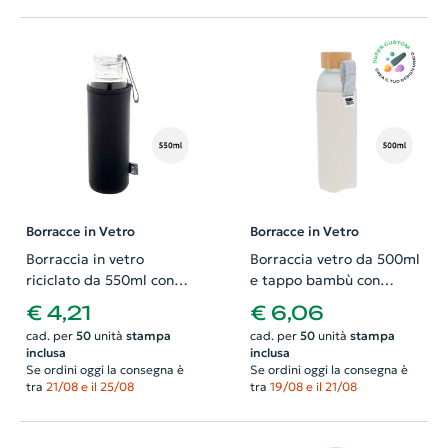
Borracce in Vetro
Borracce in Vetro
Borraccia in vetro
Borraccia vetro da 500ml
riciclato da 550ml con
e tappo bambù con
coperchio in PS custodia
copertura in feltro RPET
€ 4,21
€ 6,06
in neoprene RPET e
completamente
cad. per
50
unità
stampa
cad. per
50
unità
stampa
cinturino in silicone
personalizzabile
inclusa
inclusa
Se ordini oggi la consegna è
Se ordini oggi la consegna è
tra
21/08 e il 25/08
tra
19/08 e il 21/08