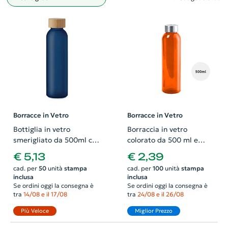
Filtro
Borracce in Vetro
Borracce in Vetro
Bottiglia in vetro
Borraccia in vetro
smerigliato da 500ml con
colorato da 500 ml e
tappo in bambù
tappo in acciaio
€ 5,13
€ 2,39
inossidabile in confezione
cad. per
50
unità
stampa
cad. per
100
unità
stampa
regalo
inclusa
inclusa
Se ordini oggi la consegna è
Se ordini oggi la consegna è
tra
14/08 e il 17/08
tra
24/08 e il 26/08
Più Veloce
Miglior Prezzo