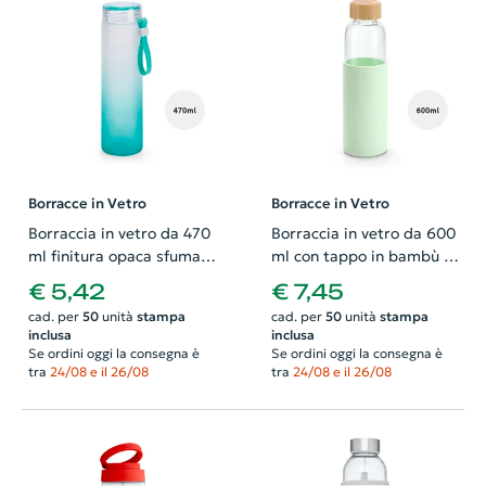
Borracce in Vetro
Borracce in Vetro
Borraccia in vetro da 470
Borraccia in vetro da 600
ml finitura opaca sfumata
ml con tappo in bambù e
e manico in silicone
protezione in silicone
€ 5,42
€ 7,45
cad. per
50
unità
stampa
cad. per
50
unità
stampa
inclusa
inclusa
Se ordini oggi la consegna è
Se ordini oggi la consegna è
tra
24/08 e il 26/08
tra
24/08 e il 26/08