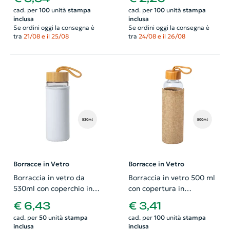
cad. per
100
unità
stampa
cad. per
100
unità
stampa
inclusa
inclusa
Se ordini oggi la consegna è
Se ordini oggi la consegna è
tra
21/08 e il 25/08
tra
24/08 e il 26/08
Borracce in Vetro
Borracce in Vetro
Borraccia in vetro da
Borraccia in vetro 500 ml
530ml con coperchio in
con copertura in
Bambù e custodia in
poliestere di colore
€ 6,43
€ 3,41
neoprne
naturale coperchio in
cad. per
50
unità
stampa
cad. per
100
unità
stampa
bambù
inclusa
inclusa