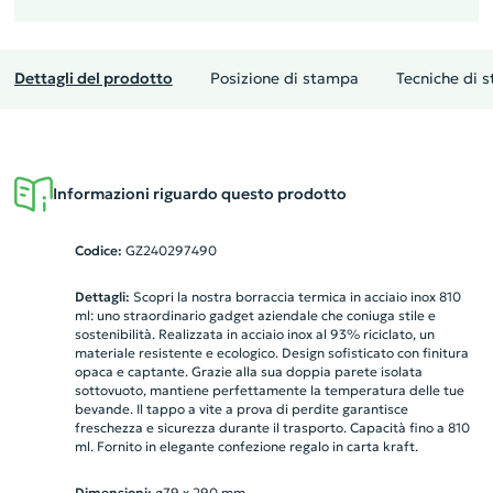
Dettagli del prodotto
Posizione di stampa
Tecniche di 
Informazioni riguardo questo prodotto
Codice:
GZ240297490
Dettagli:
Scopri la nostra borraccia termica in acciaio inox 810
ml: uno straordinario gadget aziendale che coniuga stile e
sostenibilità. Realizzata in acciaio inox al 93% riciclato, un
materiale resistente e ecologico. Design sofisticato con finitura
opaca e captante. Grazie alla sua doppia parete isolata
sottovuoto, mantiene perfettamente la temperatura delle tue
bevande. Il tappo a vite a prova di perdite garantisce
freschezza e sicurezza durante il trasporto. Capacità fino a 810
ml. Fornito in elegante confezione regalo in carta kraft.
Dimensioni:
ø79 x 290 mm