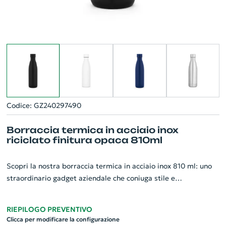
Codice: GZ240297490
Borraccia termica in acciaio inox
riciclato finitura opaca 810ml
Scopri la nostra borraccia termica in acciaio inox 810 ml: uno
straordinario gadget aziendale che coniuga stile e
sostenibilità. Realizzata in acciaio inox al 93% riciclato, un
materiale resistente e ecologico. Design sofisticato con finitura
RIEPILOGO PREVENTIVO
opaca e captante. Grazie alla sua doppia parete isolata
Clicca per modificare la configurazione