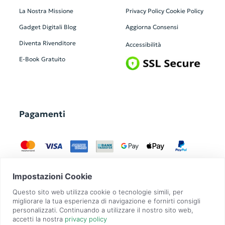
La Nostra Missione
Privacy Policy
Cookie Policy
Gadget Digitali
Blog
Aggiorna Consensi
Diventa Rivenditore
Accessibilità
E-Book Gratuito
Pagamenti
GadgetZilla è un Brand di
Overbi S.r.l.
| realizzato con
Contit
| © 2026 Tutti
i diritti riservati | P.IVA: 09351560967