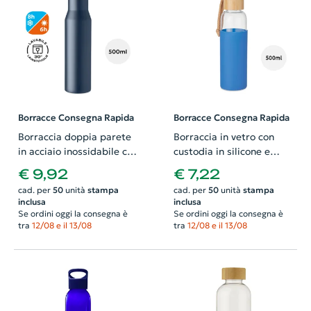
Borracce Consegna Rapida
Borracce Consegna Rapida
Borraccia doppia parete
Borraccia in vetro con
in acciaio inossidabile con
custodia in silicone e
tappo antigoccia in
coperchio in bambù da
€ 9,92
€ 7,22
bambù 500ml
500ml
cad. per
50
unità
stampa
cad. per
50
unità
stampa
inclusa
inclusa
Se ordini oggi la consegna è
Se ordini oggi la consegna è
tra
12/08 e il 13/08
tra
12/08 e il 13/08