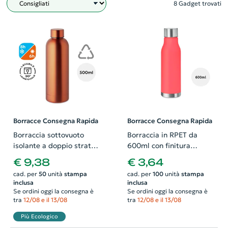
8 Gadget trovati
Filtro
Borracce Consegna Rapida
Borracce Consegna Rapida
Borraccia sottovuoto
Borraccia in RPET da
isolante a doppio strato
600ml con finitura
in acciaio inox riciclato
gommata
€ 9,38
€ 3,64
500ml
cad. per
50
unità
stampa
cad. per
100
unità
stampa
inclusa
inclusa
Se ordini oggi la consegna è
Se ordini oggi la consegna è
tra
12/08 e il 13/08
tra
12/08 e il 13/08
Più Ecologico