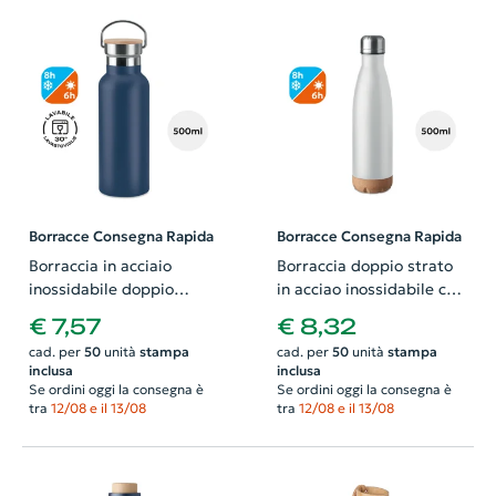
Borracce Consegna Rapida
Borracce Consegna Rapida
Borraccia in acciaio
Borraccia doppio strato
inossidabile doppio
in acciao inossidabile con
strato con coperchio in
dettagli in sughero sulla
€ 7,57
€ 8,32
bambù da 500ml
base 500ml
cad. per
50
unità
stampa
cad. per
50
unità
stampa
inclusa
inclusa
Se ordini oggi la consegna è
Se ordini oggi la consegna è
tra
12/08 e il 13/08
tra
12/08 e il 13/08