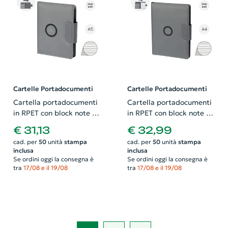
Cartelle Portadocumenti
Cartelle Portadocumenti
Cartella portadocumenti
Cartella portadocumenti
in RPET con block note A5
in RPET con block note A4
da 65 fogli a righe e
da 20 fogli a righe e
€ 31,13
€ 32,99
caricabatterie rapido
caricabatterie rapido
cad. per
50
unità
stampa
cad. per
50
unità
stampa
magnetico wireless 10W
magnetico wireless 10W
inclusa
inclusa
Se ordini oggi la consegna è
Se ordini oggi la consegna è
tra
17/08 e il 19/08
tra
17/08 e il 19/08