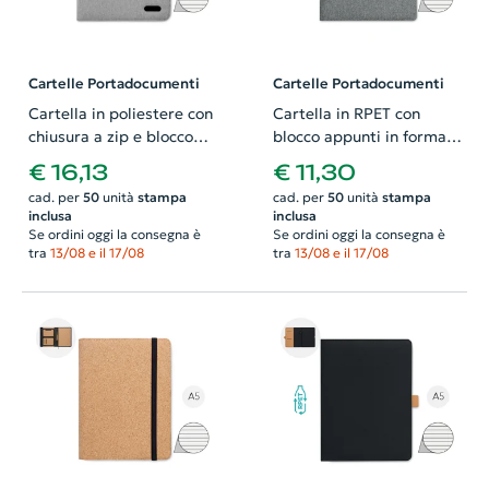
Cartelle Portadocumenti
Cartelle Portadocumenti
Cartella in poliestere con
Cartella in RPET con
chiusura a zip e blocco
blocco appunti in formato
appunti in formato A4
A4 e scomparti interni
€ 16,13
€ 11,30
cad. per
50
unità
stampa
cad. per
50
unità
stampa
inclusa
inclusa
Se ordini oggi la consegna è
Se ordini oggi la consegna è
tra
13/08 e il 17/08
tra
13/08 e il 17/08