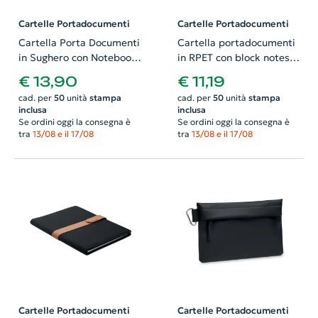
Cartelle Portadocumenti
Cartelle Portadocumenti
Cartella Porta Documenti
Cartella portadocumenti
in Sughero con Notebook
in RPET con block notes
A5 e Penna abbinata
in formato A5 e fogli a
€ 13,90
€ 11,19
righe e tasche porta
cad. per
50
unità
stampa
cad. per
50
unità
stampa
oggetti
inclusa
inclusa
Se ordini oggi la consegna è
Se ordini oggi la consegna è
tra
13/08 e il 17/08
tra
13/08 e il 17/08
Cartelle Portadocumenti
Cartelle Portadocumenti