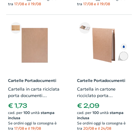
tra
17/08 e il 19/08
tra
17/08 e il 19/08
Cartelle Portadocumenti
Cartelle Portadocumenti
Cartella in carta riciclata
Cartella in cartone
porta documenti
ricciclato porta
23×31cm
documenti con blocco
€ 1,73
€ 2,09
appunti e penna a sfera
cad. per
100
unità
stampa
cad. per
100
unità
stampa
in refill blu 23×32cm
inclusa
inclusa
Se ordini oggi la consegna è
Se ordini oggi la consegna è
tra
17/08 e il 19/08
tra
20/08 e il 24/08