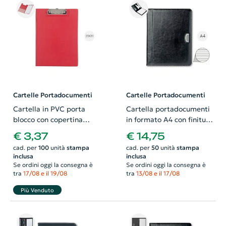
Cartelle Portadocumenti
Cartelle Portadocumenti
Cartella in PVC porta
Cartella portadocumenti
blocco con copertina
in formato A4 con finiture
23×31.5×0.5cm
in metallo e blocco
€ 3,37
€ 14,75
appunti
cad. per
100
unità
stampa
cad. per
50
unità
stampa
inclusa
inclusa
Se ordini oggi la consegna è
Se ordini oggi la consegna è
tra
17/08 e il 19/08
tra
13/08 e il 17/08
Più Venduto