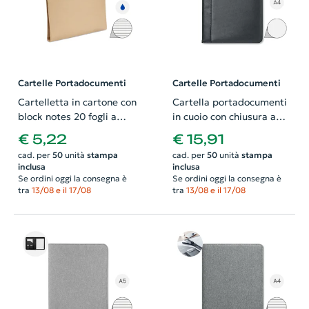
Cartelle Portadocumenti
Cartelle Portadocumenti
Cartelletta in cartone con
Cartella portadocumenti
block notes 20 fogli a
in cuoio con chiusura a
righe e con note adesive
zip e Block Notes in A4
€ 5,22
€ 15,91
e penna a sfera in refill
cad. per
50
unità
stampa
cad. per
50
unità
stampa
blu
inclusa
inclusa
Se ordini oggi la consegna è
Se ordini oggi la consegna è
tra
13/08 e il 17/08
tra
13/08 e il 17/08