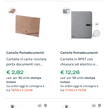
Cartelle Portadocumenti
Cartelle Portadocumenti
Cartella in carta riciclata
Cartella in RPET con
porta documenti con
chiusura ad elastico e
chiusura a bottone da
blocco appunti in formato
€ 2,82
€ 12,26
32×24cm
A4 e vari scomparti
cad. per
50
unità
stampa
cad. per
50
unità
stampa
interni
inclusa
inclusa
Se ordini oggi la consegna è
Se ordini oggi la consegna è
tra
18/08 e il 20/08
tra
17/08 e il 19/08