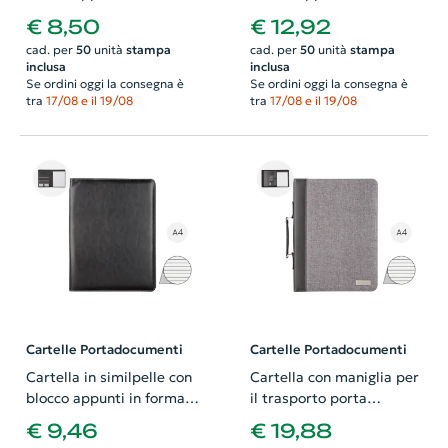
A5 con fogli a righe e
A4 e chiusura a zip con
€ 8,50
€ 12,92
tasche interne
fogli a righe e tasche
cad. per
50
unità
stampa
cad. per
50
unità
stampa
interne
inclusa
inclusa
Se ordini oggi la consegna è
Se ordini oggi la consegna è
tra
17/08 e il 19/08
tra
17/08 e il 19/08
Cartelle Portadocumenti
Cartelle Portadocumenti
Cartella in similpelle con
Cartella con maniglia per
blocco appunti in formato
il trasporto porta
A4 e vari scomparti
documenti e blocco
€ 9,46
€ 19,88
interni
appunti in formato A4