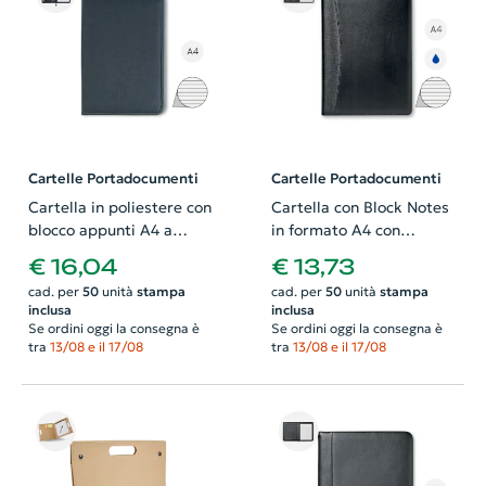
Cartelle Portadocumenti
Cartelle Portadocumenti
Cartella in poliestere con
Cartella con Block Notes
blocco appunti A4 a
in formato A4 con
chiusura a zip e
calcolatrice a ricarica
€ 16,04
€ 13,73
scomparti vari
solare e penna in metallo
cad. per
50
unità
stampa
cad. per
50
unità
stampa
in refill blu
inclusa
inclusa
Se ordini oggi la consegna è
Se ordini oggi la consegna è
tra
13/08 e il 17/08
tra
13/08 e il 17/08