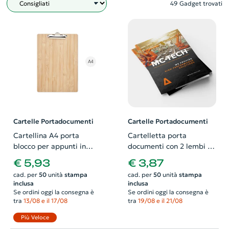
49 Gadget trovati
Filtro
Cartelle Portadocumenti
Cartelle Portadocumenti
Cartellina A4 porta
Cartelletta porta
blocco per appunti in
documenti con 2 lembi e
bambù 32.7x22.4x0.4 CM
porta biglietto da visita
€ 5,93
€ 3,87
cad. per
50
unità
stampa
cad. per
50
unità
stampa
inclusa
inclusa
Se ordini oggi la consegna è
Se ordini oggi la consegna è
tra
13/08 e il 17/08
tra
19/08 e il 21/08
Più Veloce