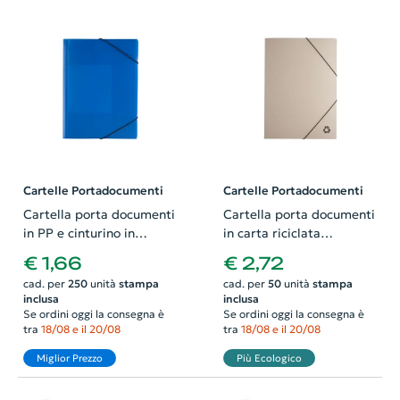
Cartelle Portadocumenti
Cartelle Portadocumenti
Cartella porta documenti
Cartella porta documenti
in PP e cinturino in
in carta riciclata
gomma disponibile in
25×34×3cm
€ 1,66
€ 2,72
diverse colorazioni
cad. per
250
unità
stampa
cad. per
50
unità
stampa
inclusa
inclusa
Se ordini oggi la consegna è
Se ordini oggi la consegna è
tra
18/08 e il 20/08
tra
18/08 e il 20/08
Miglior Prezzo
Più Ecologico