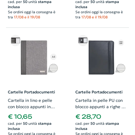
cad. per
50
unità
stampa
cad. per
50
unità
stampa
calcolatrice e tasche
inclusa
inclusa
interne
Se ordini oggi la consegna è
Se ordini oggi la consegna è
tra
17/08 e il 19/08
tra
17/08 e il 19/08
Cartelle Portadocumenti
Cartelle Portadocumenti
Cartella in lino e pelle
Cartella in pelle PU con
con blocco appunti in
blocco appunti a righe e
farmato A4
power bank integrato da
€ 10,65
€ 28,70
5000 Mah
cad. per
50
unità
stampa
cad. per
50
unità
stampa
inclusa
inclusa
Se ordini oggi la consegna è
Se ordini oggi la consegna è