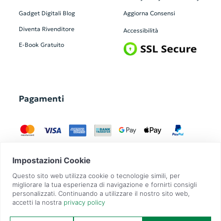
Gadget Digitali
Blog
Aggiorna Consensi
Diventa Rivenditore
Accessibilità
E-Book Gratuito
Pagamenti
GadgetZilla è un Brand di
Overbi S.r.l.
| realizzato con
Contit
| © 2026 Tutti
i diritti riservati | P.IVA: 09351560967