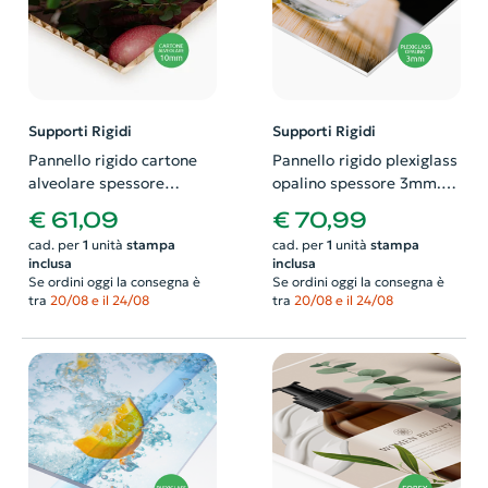
Supporti Rigidi
Supporti Rigidi
Pannello rigido cartone
Pannello rigido plexiglass
alveolare spessore
opalino spessore 3mm.
10mm. Possibilità di
Possibilità di richiedere
€ 61,09
€ 70,99
richiedere anche il
anche il progetto grafico
cad. per
1
unità
stampa
cad. per
1
unità
stampa
progetto grafico
inclusa
inclusa
Se ordini oggi la consegna è
Se ordini oggi la consegna è
tra
20/08 e il 24/08
tra
20/08 e il 24/08