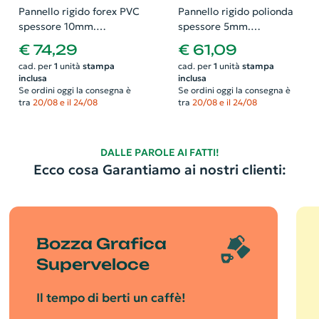
Pannello rigido forex PVC
Pannello rigido polionda
spessore 10mm.
spessore 5mm.
Possibilità di richiedere
Possibilità di richiedere
€ 74,29
€ 61,09
anche il progetto grafico
anche il progetto grafico
cad. per
1
unità
stampa
cad. per
1
unità
stampa
inclusa
inclusa
Se ordini oggi la consegna è
Se ordini oggi la consegna è
tra
20/08 e il 24/08
tra
20/08 e il 24/08
DALLE PAROLE AI FATTI!
Ecco cosa Garantiamo ai nostri clienti:
Bozza Grafica
Superveloce
Il tempo di berti un caffè!