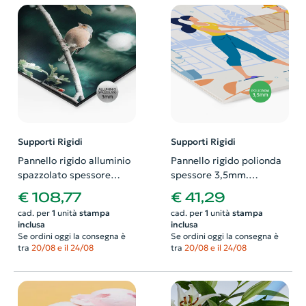
Supporti Rigidi
Supporti Rigidi
Pannello rigido alluminio
Pannello rigido polionda
spazzolato spessore
spessore 3,5mm.
3mm. Possibilità di
Possibilità di richiedere
€ 108,77
€ 41,29
richiedere anche il
anche il progetto grafico
cad. per
1
unità
stampa
cad. per
1
unità
stampa
progetto grafico
inclusa
inclusa
Se ordini oggi la consegna è
Se ordini oggi la consegna è
tra
20/08 e il 24/08
tra
20/08 e il 24/08