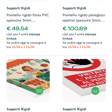
Supporti Rigidi
Supporti Rigidi
Pannello rigido forex PVC
Pannello rigido plexiglass
spessore 3mm.
opalino spessore 5mm.
Possibilità di richiedere
Possibilità di richiedere
€ 49,54
€ 100,69
anche il progetto grafico
anche il progetto grafico
cad. per
1
unità
stampa
cad. per
1
unità
stampa
inclusa
inclusa
Se ordini oggi la consegna è
Se ordini oggi la consegna è
tra
20/08 e il 24/08
tra
20/08 e il 24/08
Supporti Rigidi
Supporti Rigidi