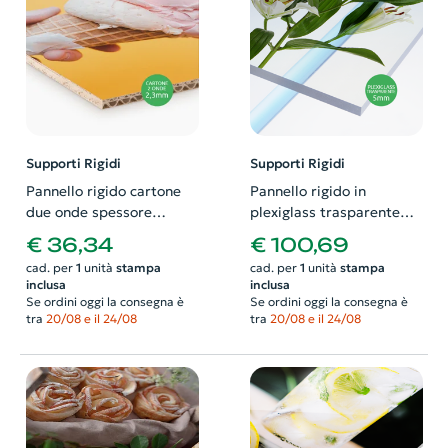
Supporti Rigidi
Supporti Rigidi
Pannello rigido cartone
Pannello rigido in
due onde spessore
plexiglass trasparente
2,3mm. Possibilità di
spessore 5mm.
€ 36,34
€ 100,69
richiedere anche il
Possibilità di richiedere
cad. per
1
unità
stampa
cad. per
1
unità
stampa
progetto grafico
anche il progetto grafico
inclusa
inclusa
Se ordini oggi la consegna è
Se ordini oggi la consegna è
tra
20/08 e il 24/08
tra
20/08 e il 24/08