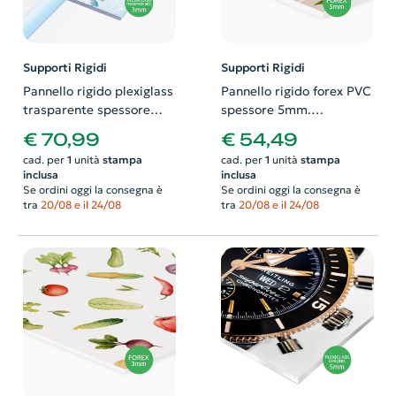
Supporti Rigidi
Supporti Rigidi
Pannello rigido plexiglass
Pannello rigido forex PVC
trasparente spessore
spessore 5mm.
3mm. Possibilità di
Possibilità di richiedere
€ 70,99
€ 54,49
richiedere anche il
anche il progetto grafico
cad. per
1
unità
stampa
cad. per
1
unità
stampa
progetto grafico
inclusa
inclusa
Se ordini oggi la consegna è
Se ordini oggi la consegna è
tra
20/08 e il 24/08
tra
20/08 e il 24/08