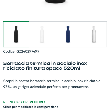
Codice: GZ240297499
Borraccia termica in acciaio inox
riciclato finitura opaca 520ml
Scopri la nostra borraccia termica in acciaio inox riciclato al
93%, un gadget aziendale perfetto per promuovere
l'ecosostenibilità. Questa borraccia presenta una doppia
parete isolata sottovuoto che mantiene le bevande alla
RIEPILOGO PREVENTIVO
temperatura ideale. Con una finitura opaca elegante, un tappo
Clicca per modificare la configurazione