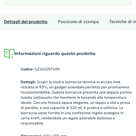
Dettagli del prodotto
Posizione di stampa
Tecniche di 
Informazioni riguardo questo prodotto
Codice:
GZ240297499
Dettagli:
Scopri la nostra borraccia termica in acciaio inox
riciclato al 93%, un gadget aziendale perfetto per promuovere
l'ecosostenibilità. Questa borraccia presenta una doppia parete
isolata sottovuoto che mantiene le bevande alla temperatura
ideale. Con una finitura opaca elegante, un tappo a vite a prova
di perdite, e una capacità di 520 ml, è pratica e stilistica. La
borraccia viene fornita in una confezione regalo ecologica in
carta kraft, rendendola un regalo aziendale delizioso e
responsabile.
Dimensioni:
ø70 x 255 mm