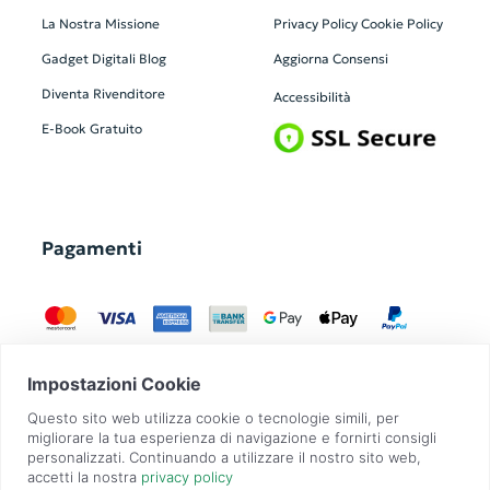
La Nostra Missione
Privacy Policy
Cookie Policy
Gadget Digitali
Blog
Aggiorna Consensi
Diventa Rivenditore
Accessibilità
E-Book Gratuito
Pagamenti
GadgetZilla è un Brand di
Overbi S.r.l.
| realizzato con
Contit
| © 2026 Tutti
i diritti riservati | P.IVA: 09351560967