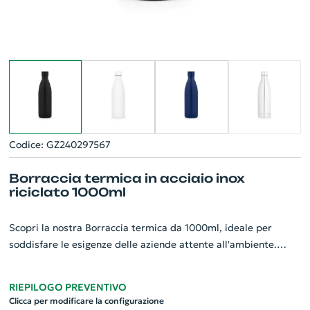
Codice: GZ240297567
Borraccia termica in acciaio inox
riciclato 1000ml
Scopri la nostra Borraccia termica da 1000ml, ideale per
soddisfare le esigenze delle aziende attente all'ambiente.
Realizzata con acciaio inox riciclato al 90%, questa borraccia a
doppia parete offre un design eccezionale. Uno strumento
RIEPILOGO PREVENTIVO
quotidiano utile ed elegante, è caratterizzato da un sistema
Clicca per modificare la configurazione