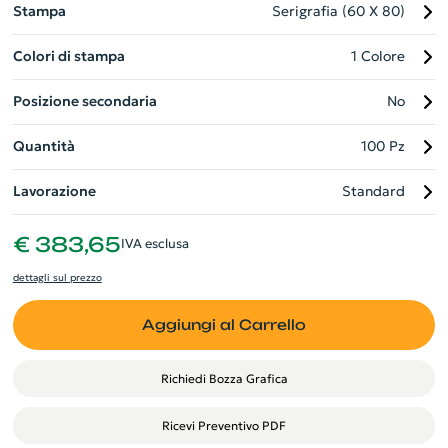
Stampa
Serigrafia (60 X 80)
Colori di stampa
1 Colore
Posizione secondaria
No
Quantità
100 Pz
Lavorazione
Standard
€ 383,65
IVA esclusa
dettagli sul prezzo
Aggiungi al Carrello
Richiedi Bozza Grafica
Ricevi Preventivo PDF