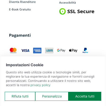
Diventa Rivenditore
Accessibilità
E-Book Gratuito
Pagamenti
GadgetZilla è un Brand di
Overbi S.r.l.
| realizzato con
Contit
| © 2026 Tutti
i diritti riservati | P.IVA: 09351560967