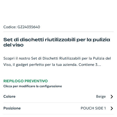
Codice: GZ24035640
Set di dischetti riutilizzabili per la pulizia
del viso
Scopri il nostro Set di Dischetti Riutilizzabili per la Pulizia del
Viso, il gadget perfetto per la tua azienda. Contiene 3
dischetti dal diametro di 8 cm, realizzati in morbida fibra di
bambù (70%) e cotone (30%). Eco-friendly e progettati per
RIEPILOGO PREVENTIVO
durare, questi dischetti sono riutilizzabili e lavabili, ideali per
Clicca per modificare la configurazione
un uso quotidiano. Riposti in un pratico sacchettino di cotone,
sono la scelta perfetta per chi cerca un'opzione sostenibile e di
Colore
Beige
alta qualità per la pulizia del viso.
Posizione
POUCH SIDE 1