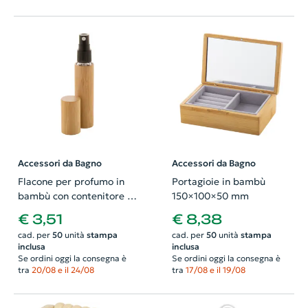
Accessori da Bagno
Accessori da Bagno
Flacone per profumo in
Portagioie in bambù
bambù con contenitore in
150×100×50 mm
vetro ricaricabile 10ml
€ 3,51
€ 8,38
cad. per
50
unità
stampa
cad. per
50
unità
stampa
inclusa
inclusa
Se ordini oggi la consegna è
Se ordini oggi la consegna è
tra
20/08 e il 24/08
tra
17/08 e il 19/08