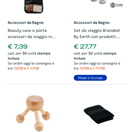
Accessori da Bagno
Accessori da Bagno
Beauty case e porta
Set da viaggio Branded
accessori da viaggio in
By Earth con prodotti
poliestere 260x645mm
vegani per viso corpo e
€ 7,39
€ 27,77
capelli in astuccio di
cad. per
50
unità
stampa
cad. per
50
unità
stampa
cotone bio
inclusa
inclusa
Se ordini oggi la consegna è
Se ordini oggi la consegna è
tra
13/08 e il 17/08
tra
13/08 e il 17/08
Made in Europe