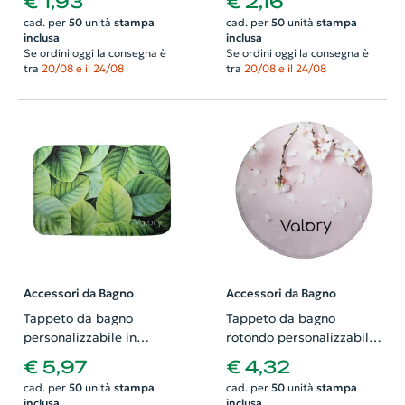
€ 1,93
€ 2,16
cad. per
50
unità
stampa
cad. per
50
unità
stampa
inclusa
inclusa
Se ordini oggi la consegna è
Se ordini oggi la consegna è
tra
20/08 e il 24/08
tra
20/08 e il 24/08
Accessori da Bagno
Accessori da Bagno
Tappeto da bagno
Tappeto da bagno
personalizzabile in
rotondo personalizzabile
sublimazione
in sublimazione
€ 5,97
€ 4,32
cad. per
50
unità
stampa
cad. per
50
unità
stampa
inclusa
inclusa