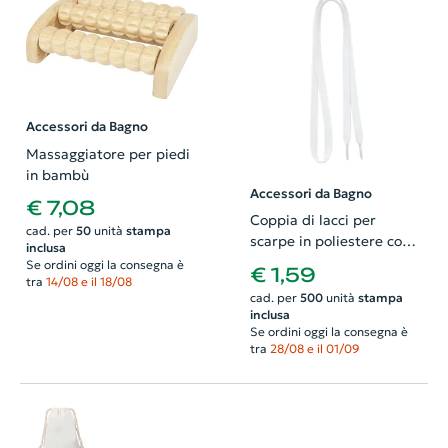
Accessori da Bagno
Massaggiatore per piedi
in bambù
Accessori da Bagno
€ 7,08
Coppia di lacci per
cad. per
50
unità
stampa
scarpe in poliestere con
inclusa
stampa in sublimazione
Se ordini oggi la consegna è
€ 1,59
tra
14/08 e il 18/08
cad. per
500
unità
stampa
inclusa
Se ordini oggi la consegna è
tra
28/08 e il 01/09