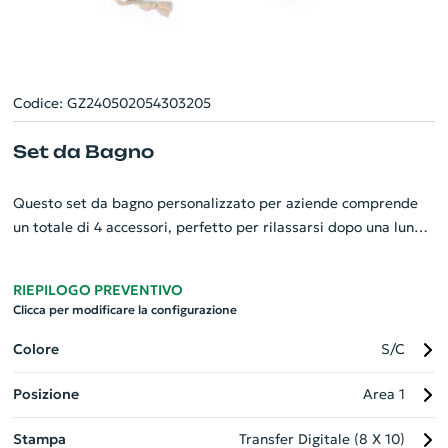
Codice: GZ240502054303205
Set da Bagno
Questo set da bagno personalizzato per aziende comprende
un totale di 4 accessori, perfetto per rilassarsi dopo una lunga
giornata di lavoro. Include una pratica borsa di cotone con
chiusura automatica, ottima per conservare e trasportare gli
RIEPILOGO PREVENTIVO
accessori. All'interno, troverete una spazzola per capelli in
Clicca per modificare la configurazione
legno morbido con setole colorate, una spugna ultramorbida
per la pelle, una spugna esfoliante che si adatta
Colore
S/C
perfettamente al palmo della mano, e una pietra pomice per
Posizione
Area 1
curare i vostri piedi. Un regalo aziendale di lusso che emana
cura e attenzione.
Stampa
Transfer Digitale (8 X 10)