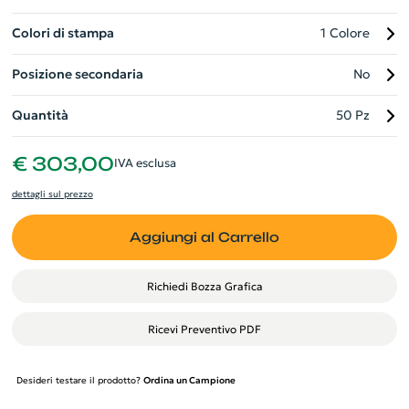
Colori di stampa
1 Colore
Posizione secondaria
No
Quantità
50 Pz
€ 303,00
IVA esclusa
dettagli sul prezzo
Aggiungi al Carrello
Richiedi Bozza Grafica
Ricevi Preventivo PDF
Desideri testare il prodotto?
Ordina un Campione