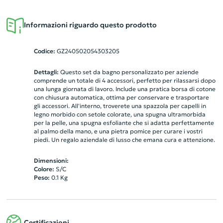
Informazioni riguardo questo prodotto
Codice:
GZ240502054303205
Dettagli:
Questo set da bagno personalizzato per aziende
comprende un totale di 4 accessori, perfetto per rilassarsi dopo
una lunga giornata di lavoro. Include una pratica borsa di cotone
con chiusura automatica, ottima per conservare e trasportare
gli accessori. All'interno, troverete una spazzola per capelli in
legno morbido con setole colorate, una spugna ultramorbida
per la pelle, una spugna esfoliante che si adatta perfettamente
al palmo della mano, e una pietra pomice per curare i vostri
piedi. Un regalo aziendale di lusso che emana cura e attenzione.
Dimensioni:
Colore:
S/C
Peso:
0.1
Kg
Certificazioni