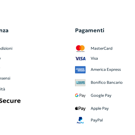
nza
Pagamenti
dizioni
MasterCard
y
Visa
y
America Express
nsensi
Bonifico Bancario
ità
Google Pay
Apple Pay
PayPal