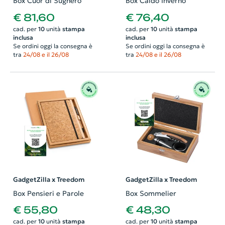
Box Cuor di Sughero
Box Caldo Inverno
€ 81,60
€ 76,40
cad. per
10
unità
stampa
cad. per
10
unità
stampa
inclusa
inclusa
Se ordini oggi la consegna è
Se ordini oggi la consegna è
tra
24/08 e il 26/08
tra
24/08 e il 26/08
GadgetZilla x Treedom
GadgetZilla x Treedom
Box Pensieri e Parole
Box Sommelier
€ 55,80
€ 48,30
cad. per
10
unità
stampa
cad. per
10
unità
stampa