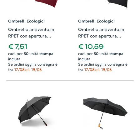
Ombrelli Ecologici
Ombrelli Ecologici
Ombrello antivento in
Ombrello antivento in
RPET con apertura
RPET con apertura
automatica e manico in
automatica e manico in
€ 7,51
€ 10,59
legno ø1040×840mm
legno ø1050×885mm
cad. per
50
unità
stampa
cad. per
50
unità
stampa
inclusa
inclusa
Se ordini oggi la consegna è
Se ordini oggi la consegna è
tra
17/08 e il 19/08
tra
17/08 e il 19/08