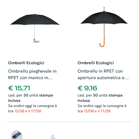
Ombrelli Ecologici
Ombrelli Ecologici
Ombrello pieghevole in
Ombrello in RPET con
RPET con manico in
apertura automatica e
bambù e custodia
manico in legno da 23'
€ 15,71
€ 9,16
coordinata da 23'
ø1070X590,5mm
cad. per
50
unità
stampa
cad. per
50
unità
stampa
inclusa
inclusa
Se ordini oggi la consegna è
Se ordini oggi la consegna è
tra
13/08 e il 17/08
tra
13/08 e il 17/08