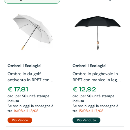
Filtro
Ombrelli Ecologici
Ombrelli Ecologici
Ombrello da golf
Ombrello pieghevole in
antivento in RPET con
RPET con manico in legno
impugnatura in legno da
e custodia abbinata
€ 17,81
€ 12,92
30'
ø990x510mm
cad. per
50
unità
stampa
cad. per
50
unità
stampa
inclusa
inclusa
Se ordini oggi la consegna è
Se ordini oggi la consegna è
tra
14/08 e il 18/08
tra
13/08 e il 17/08
Più Veloce
Più Venduto