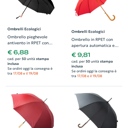
Ombrelli Ecologici
Ombrelli Ecologici
Ombrello pieghevole
Ombrello in RPET con
antivento in RPET con
apertura automatica e
manico in legno e
€ 6,88
manico in legno
€ 9,81
apertura manuale
ø1050mm
cad. per
50
unità
stampa
ø950mm
cad. per
50
unità
stampa
inclusa
inclusa
Se ordini oggi la consegna è
Se ordini oggi la consegna è
tra
17/08 e il 19/08
tra
17/08 e il 19/08