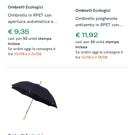
Ombrelli Ecologici
Ombrelli Ecologici
Ombrello in RPET con
Ombrello pieghevole
apertura automatica e
antivento in RPET con
manico legno ø1050 x 850
€ 9,35
impugnatura in legno e
€ 11,92
mm
apertura automatica
cad. per
50
unità
stampa
cad. per
50
unità
stampa
inclusa
ø980mm
inclusa
Se ordini oggi la consegna è
Se ordini oggi la consegna è
tra
20/08 e il 24/08
tra
14/08 e il 18/08