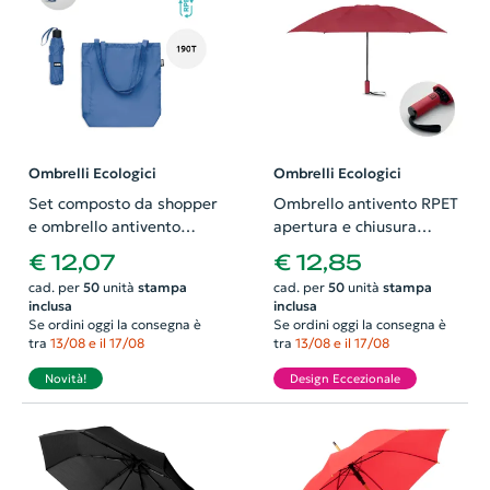
Ombrelli Ecologici
Ombrelli Ecologici
Set composto da shopper
Ombrello antivento RPET
e ombrello antivento
apertura e chiusura
manuale in RPET da 21
automatica 23 pollici
€ 12,07
€ 12,85
pollici Ø100
cad. per
50
unità
stampa
cad. per
50
unità
stampa
inclusa
inclusa
Se ordini oggi la consegna è
Se ordini oggi la consegna è
tra
13/08 e il 17/08
tra
13/08 e il 17/08
Novità!
Design Eccezionale