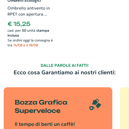
Ombrelli Ecologici
Ombrello antivento in
RPET con apertura
automatica e
€ 15,25
impugnatura in legno da
cad. per
50
unità
stampa
23'
inclusa
Se ordini oggi la consegna è
tra
14/08 e il 18/08
DALLE PAROLE AI FATTI!
Ecco cosa Garantiamo ai nostri clienti:
Bozza Grafica
Superveloce
Il tempo di berti un caffè!