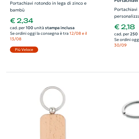
Portachiavi
Portachiavi rotondo in lega di zinco e
Portachiavi
bambù
personalizz
€ 2,34
€ 2,18
cad. per
100
unità
stampa inclusa
Se ordini oggi la consegna è tra
12/08 e il
cad. per
250
13/08
Se ordini ogg
30/09
Più Veloce