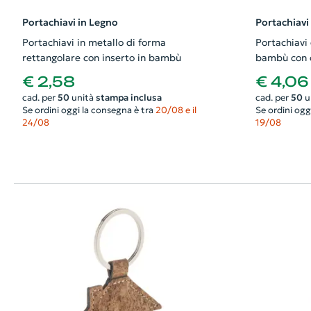
Portachiavi in Legno
Portachiavi
Portachiavi in metallo di forma
Portachiavi 
rettangolare con inserto in bambù
bambù con c
€ 2,58
€ 4,06
cad. per
50
unità
stampa inclusa
cad. per
50
u
Se ordini oggi la consegna è tra
20/08 e il
Se ordini ogg
24/08
19/08