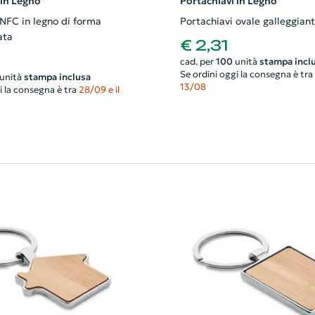
 in Legno
Portachiavi in Legno
 NFC in legno di forma
Portachiavi ovale galleggian
ata
€ 2,31
cad. per
100
unità
stampa incl
Se ordini oggi la consegna è tra
unità
stampa inclusa
13/08
i la consegna è tra
28/09 e il