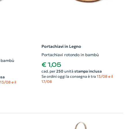
Portachiavi in Legno
Portachiavi rotondo in bambù
 e bambù
€ 1,05
cad. per
250
unità
stampa inclusa
Se ordini oggi la consegna è tra
13/08 e il
usa
17/08
13/08 e il