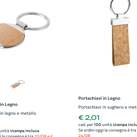
Portachiavi in Legno
 in Legno
Portachiavi in sughero e met
in legno e metallo
€ 2,01
cad. per
100
unità
stampa incl
Se ordini oggi la consegna è tra
unità
stampa inclusa
24/08
i la consegna è tra
20/08 e il