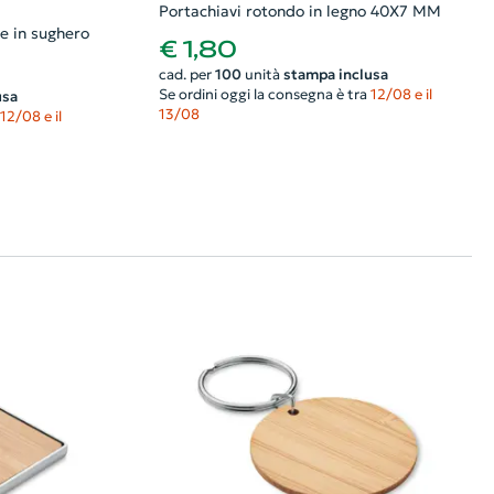
Portachiavi rotondo in legno 40X7 MM
te in sughero
€ 1,80
cad. per
100
unità
stampa inclusa
Se ordini oggi la consegna è tra
12/08 e il
usa
13/08
12/08 e il