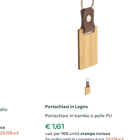
Portachiavi in Legno
allo
Portachiavi in bambù e pelle PU
€ 1,61
usa
20/08 e il
cad. per
100
unità
stampa inclusa
Se ordini oggi la consegna è tra
20/08 e il