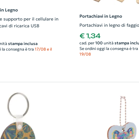
 in Legno
Portachiavi in Legno
e supporto per il cellulare in
Portachiavi in legno di faggi
avi di ricarica USB
€ 1,34
cad. per
100
unità
stampa incl
nità
stampa inclusa
Se ordini oggi la consegna è tra
i la consegna è tra
17/08 e il
19/08