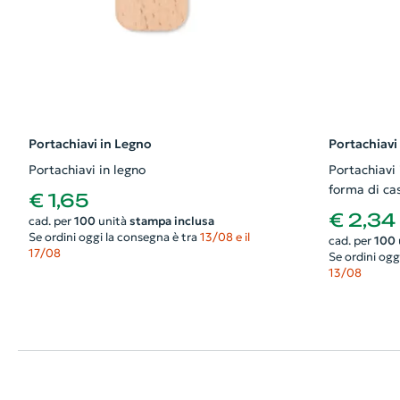
Portachiavi in Legno
Portachiavi
Portachiavi in legno
Portachiavi 
forma di ca
€ 1,65
€ 2,34
cad. per
100
unità
stampa inclusa
Se ordini oggi la consegna è tra
13/08 e il
cad. per
100
17/08
Se ordini ogg
13/08