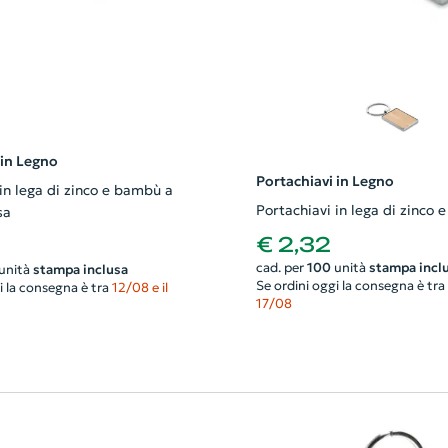
 in Legno
Portachiavi in Legno
in lega di zinco e bambù a
Portachiavi in lega di zinco
sa
€ 2,32
cad. per
100
unità
stampa incl
unità
stampa inclusa
Se ordini oggi la consegna è tra
i la consegna è tra
12/08 e il
17/08