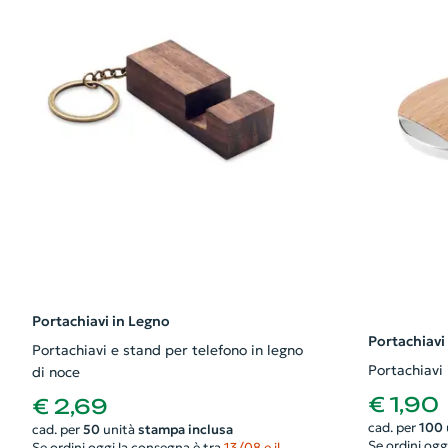
Portachiavi in Legno
Portachiavi
Portachiavi e stand per telefono in legno
Portachiavi 
di noce
€ 1,90
€ 2,69
cad. per
100
cad. per
50
unità
stampa inclusa
Se ordini ogg
Se ordini oggi la consegna è tra
13/08 e il