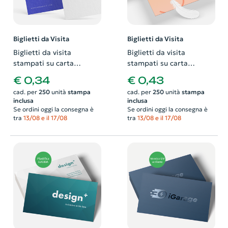
Biglietti da Visita
Biglietti da Visita
Biglietti da visita
Biglietti da visita
stampati su carta
stampati su carta
ecologica 320gr marcata
patinata 350gr e
€ 0,34
€ 0,43
a feltro. Possibilità di
plastificati soft touch.
cad. per
250
unità
stampa
cad. per
250
unità
stampa
richiedere anche il
Possibilità di richiedere
inclusa
inclusa
progetto grafico
anche il progetto grafico
Se ordini oggi la consegna è
Se ordini oggi la consegna è
tra
13/08 e il 17/08
tra
13/08 e il 17/08