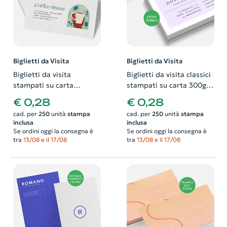
Biglietti da Visita
Biglietti da Visita
Biglietti da visita
Biglietti da visita classici
stampati su carta
stampati su carta 300gr
ecologica 300gr bianca.
extra bianca. Possibilità
€ 0,28
€ 0,28
Possibilità di richiedere
di richiedere anche il
cad. per
250
unità
stampa
cad. per
250
unità
stampa
anche il progetto grafico
progetto grafico
inclusa
inclusa
Se ordini oggi la consegna è
Se ordini oggi la consegna è
tra
13/08 e il 17/08
tra
13/08 e il 17/08