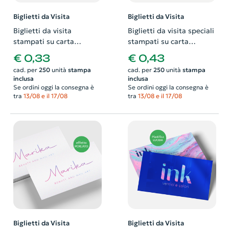
Biglietti da Visita
Biglietti da Visita
Biglietti da visita
Biglietti da visita speciali
stampati su carta
stampati su carta
patinata 350gr e
patinata 350gr con logo a
€ 0,33
€ 0,43
plastificati opaco.
rilievo. Possibilità di
cad. per
250
unità
stampa
cad. per
250
unità
stampa
Possibilità di richiedere
richiedere anche il
inclusa
inclusa
anche il progetto grafico
progetto grafico
Se ordini oggi la consegna è
Se ordini oggi la consegna è
tra
13/08 e il 17/08
tra
13/08 e il 17/08
Biglietti da Visita
Biglietti da Visita