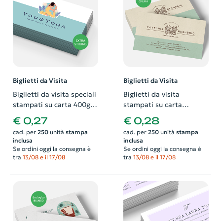
Biglietti da Visita
Biglietti da Visita
Biglietti da visita speciali
Biglietti da visita
stampati su carta 400gr
stampati su carta
extra strong. Possibilità
ecologica 260gr color
€ 0,27
€ 0,28
di richiedere anche il
crema. Possibilità di
cad. per
250
unità
stampa
cad. per
250
unità
stampa
progetto grafico
richiedere anche il
inclusa
inclusa
progetto grafico
Se ordini oggi la consegna è
Se ordini oggi la consegna è
tra
13/08 e il 17/08
tra
13/08 e il 17/08