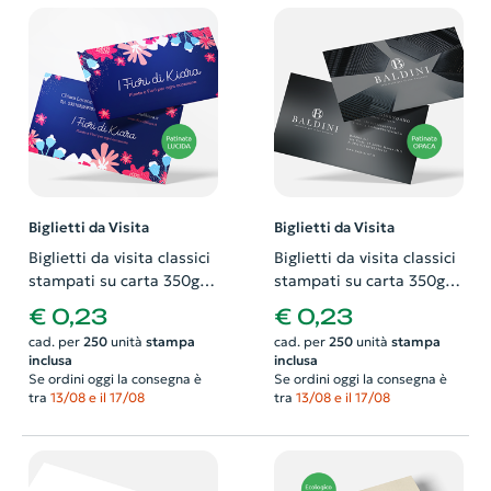
Biglietti da Visita
Biglietti da Visita
Biglietti da visita classici
Biglietti da visita classici
stampati su carta 350gr
stampati su carta 350gr
patinata lucida.
patinata opaca.
€ 0,23
€ 0,23
Possibilità di richiedere
Possibilità di richiedere
cad. per
250
unità
stampa
cad. per
250
unità
stampa
anche il progetto grafico
anche il progetto grafico
inclusa
inclusa
Se ordini oggi la consegna è
Se ordini oggi la consegna è
tra
13/08 e il 17/08
tra
13/08 e il 17/08