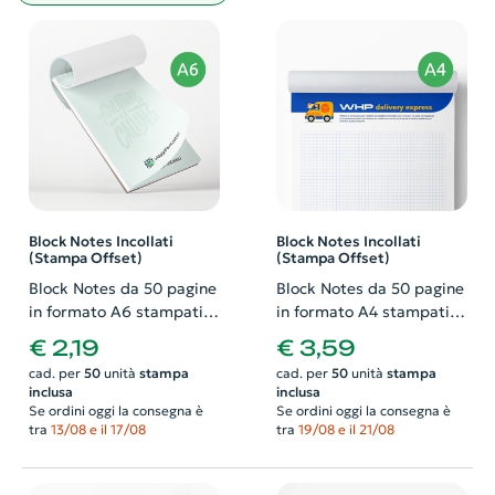
Block Notes Incollati
Block Notes Incollati
(Stampa Offset)
(Stampa Offset)
Block Notes da 50 pagine
Block Notes da 50 pagine
in formato A6 stampati
in formato A4 stampati
fronte in quadricromia e
fronte in quadricromia e
€ 2,19
€ 3,59
incollati
incollati
cad. per
50
unità
stampa
cad. per
50
unità
stampa
inclusa
inclusa
Se ordini oggi la consegna è
Se ordini oggi la consegna è
tra
13/08 e il 17/08
tra
19/08 e il 21/08