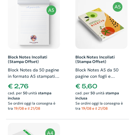
Block Notes Incollati
Block Notes Incollati
(Stampa Offset)
(Stampa Offset)
Block Notes da 50 pagine
Block Notes A5 da 50
in formato A5 stampati
pagine con fogli e
fronte in quadricromia e
Copertina personalizzati
€ 2,76
€ 5,60
incollati
cad. per
50
unità
stampa
cad. per
50
unità
stampa
inclusa
inclusa
Se ordini oggi la consegna è
Se ordini oggi la consegna è
tra
19/08 e il 21/08
tra
19/08 e il 21/08