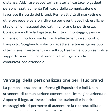
distanza. Abbinare espositori a materiali cartacei o gadget
personalizzati aumenta l'efficacia della comunicazione e
favorisce il ricordo del brand. Per le attività di marketing è
utile prevedere versioni diverse per eventi specifici: grafiche
stagionali o messaggi dedicati migliorano la pertinenza.
Considera inoltre la logistica: facilità di montaggio, peso e
dimensioni incidono sui tempi di allestimento e sui costi di
trasporto. Scegliendo soluzioni adatte alle tue esigenze puoi
ottimizzare investimento e risultati, trasformando un semplice
supporto visivo in uno strumento strategico per la
comunicazione aziendale.
Vantaggi della personalizzazione per il tuo brand
La personalizzazione trasforma gli Espositori e Roll Up in
strumenti di comunicazione coerenti con l'immagine aziendale.
Apporre il logo, utilizzare i colori istituzionali e inserire
messaggi mirati permette di aumentare la riconoscibilità e