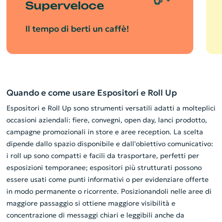
Superveloce
Il tempo di berti un caffè!
Quando e come usare Espositori e Roll Up
Espositori e Roll Up sono strumenti versatili adatti a molteplici
occasioni aziendali: fiere, convegni, open day, lanci prodotto,
campagne promozionali in store e aree reception. La scelta
dipende dallo spazio disponibile e dall'obiettivo comunicativo:
i roll up sono compatti e facili da trasportare, perfetti per
esposizioni temporanee; espositori più strutturati possono
essere usati come punti informativi o per evidenziare offerte
in modo permanente o ricorrente. Posizionandoli nelle aree di
maggiore passaggio si ottiene maggiore visibilità e
concentrazione di messaggi chiari e leggibili anche da