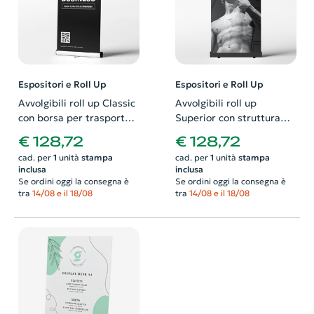
Espositori e Roll Up
Espositori e Roll Up
Avvolgibili roll up Classic
Avvolgibili roll up
con borsa per trasporto.
Superior con struttura
Possibilità di richiedere
nera e borsa per
€ 128,72
€ 128,72
anche il progetto grafico
trasporto. Possibilità di
cad. per
1
unità
stampa
cad. per
1
unità
stampa
richiedere anche il
inclusa
inclusa
progetto grafico
Se ordini oggi la consegna è
Se ordini oggi la consegna è
tra
14/08 e il 18/08
tra
14/08 e il 18/08