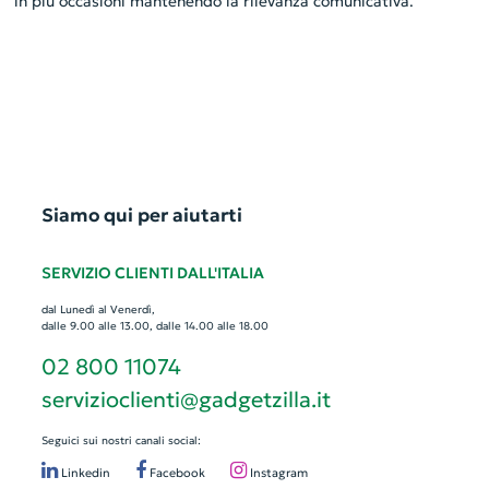
in più occasioni mantenendo la rilevanza comunicativa.
Siamo qui per aiutarti
SERVIZIO CLIENTI DALL'ITALIA
dal Lunedì al Venerdì,
dalle 9.00 alle 13.00, dalle 14.00 alle 18.00
02 800 11074
servizioclienti@gadgetzilla.it
Seguici sui nostri canali social:
Linkedin
Facebook
Instagram