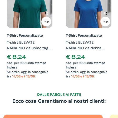
T-Shirt Personalizzate
T-Shirt Personalizzate
T-shirt ELEVATE
T-shirt ELEVATE
NANAIMO da uomo taglio
NANAIMO da donna
regolare Single Jersey
taglio regolare Single
€ 8,24
€ 8,24
100% cotone ringspun
Jersey 100% cotone
cad. per
100
unità
stampa
cad. per
100
unità
stampa
resistente 160gr
ringspun resistente 160gr
inclusa
inclusa
Se ordini oggi la consegna è
Se ordini oggi la consegna è
tra
14/08 e il 18/08
tra
14/08 e il 18/08
DALLE PAROLE AI FATTI!
Ecco cosa Garantiamo ai nostri clienti: