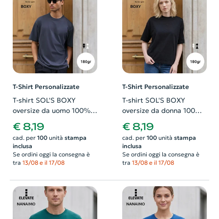
T-Shirt Personalizzate
T-Shirt Personalizzate
T-shirt SOL'S BOXY
T-shirt SOL'S BOXY
oversize da uomo 100%
oversize da donna 100%
cotone organico pettinato
cotone organico pettinato
€ 8,19
€ 8,19
in jersey 180gr
in jersey 180gr
cad. per
100
unità
stampa
cad. per
100
unità
stampa
inclusa
inclusa
Se ordini oggi la consegna è
Se ordini oggi la consegna è
tra
13/08 e il 17/08
tra
13/08 e il 17/08