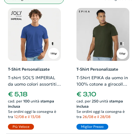
Filtro
T-Shirt Personalizzate
T-Shirt Personalizzate
T-shirt SOL'S IMPERIAL
T-Shirt EPIKA da uomo in
da uomo colori assortiti a
100% cotone a girocollo
girocollo taglio regolare
con etichetta removibile
€ 5,18
€ 3,10
100% cotone 190gr
da 150gr
cad. per
100
unità
stampa
cad. per
250
unità
stampa
inclusa
inclusa
Se ordini oggi la consegna è
Se ordini oggi la consegna è
tra
12/08 e il 13/08
tra
26/08 e il 28/08
Più Veloce
Miglior Prezzo