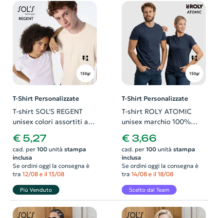
T-Shirt Personalizzate
T-Shirt Personalizzate
T-shirt SOL'S REGENT
T-shirt ROLY ATOMIC
unisex colori assortiti a
unisex marchio 100%
girocollo taglio regolare
cotone Slim Fit da 150gr
€ 5,27
€ 3,66
100% cotone 150gr
cad. per
100
unità
stampa
cad. per
100
unità
stampa
inclusa
inclusa
Se ordini oggi la consegna è
Se ordini oggi la consegna è
tra
12/08 e il 13/08
tra
14/08 e il 18/08
Più Venduto
Scelto dal Team