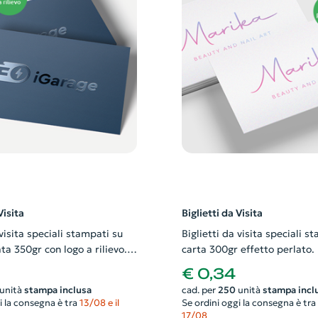
Visita
Biglietti da Visita
 visita speciali stampati su
Biglietti da visita speciali s
ta 350gr con logo a rilievo.
carta 300gr effetto perlato. 
di richiedere anche il
di richiedere anche il proget
€ 0,34
afico
unità
stampa inclusa
cad. per
250
unità
stampa incl
i la consegna è tra
13/08 e il
Se ordini oggi la consegna è tra
17/08