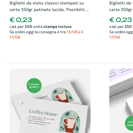
Biglietti da visita classici stampati su
Biglietti da
carta 350gr patinata lucida. Possibilità
carta 350gr 
di richiedere anche il progetto grafico
di richieder
€ 0,23
€ 0,23
cad. per
250
unità
stampa inclusa
cad. per
250
Se ordini oggi la consegna è tra
13/08 e il
Se ordini ogg
17/08
17/08