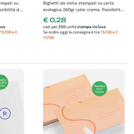
tampati su
Biglietti da visita stampati su carta
sibilità di
ecologica 260gr color crema. Possibilità
grafico
di richiedere anche il progetto grafico
€ 0,28
usa
cad. per
250
unità
stampa inclusa
13/08 e il
Se ordini oggi la consegna è tra
13/08 e il
17/08