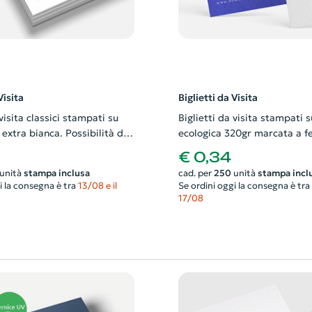
Visita
Biglietti da Visita
 visita classici stampati su
Biglietti da visita stampati s
extra bianca. Possibilità di
ecologica 320gr marcata a fe
nche il progetto grafico
Possibilità di richiedere anch
€ 0,34
progetto grafico
unità
stampa inclusa
cad. per
250
unità
stampa incl
i la consegna è tra
13/08 e il
Se ordini oggi la consegna è tra
17/08