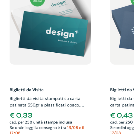
Biglietti da Visita
Biglietti da 
Biglietti da visita stampati su carta
Biglietti da
patinata 350gr e plastificati opaco.
carta patina
Possibilità di richiedere anche il
Possibilità 
€ 0,33
€ 0,43
progetto grafico
progetto gr
cad. per
250
unità
stampa inclusa
cad. per
250
Se ordini oggi la consegna è tra
13/08 e il
Se ordini ogg
17/08
17/08