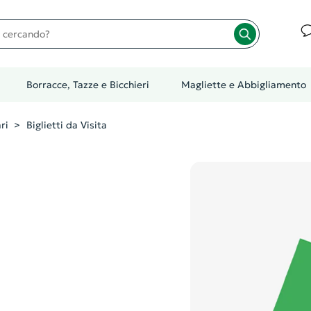
cando?
Borracce, Tazze e Bicchieri
Magliette e Abbigliamento
ri
Biglietti da Visita