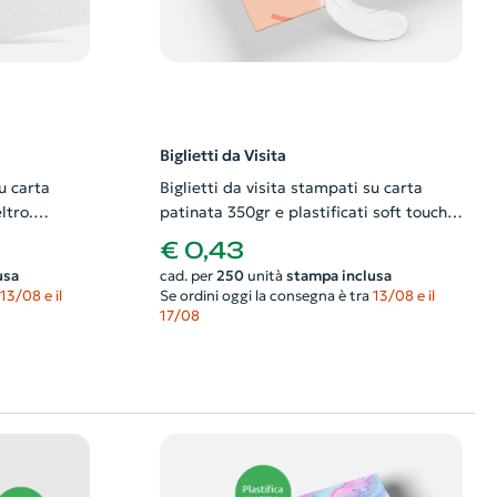
Biglietti da Visita
u carta
Biglietti da visita stampati su carta
ltro.
patinata 350gr e plastificati soft touch.
e il
Possibilità di richiedere anche il
€ 0,43
progetto grafico
usa
cad. per
250
unità
stampa inclusa
13/08 e il
Se ordini oggi la consegna è tra
13/08 e il
17/08