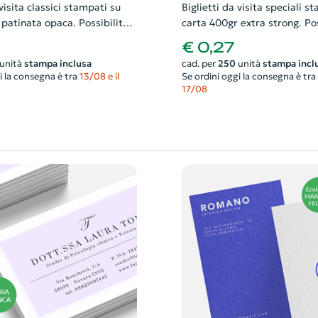
 visita classici stampati su
Biglietti da visita speciali s
patinata opaca. Possibilità
carta 400gr extra strong. Pos
e anche il progetto grafico
richiedere anche il progetto 
€ 0,27
unità
stampa inclusa
cad. per
250
unità
stampa incl
i la consegna è tra
13/08 e il
Se ordini oggi la consegna è tra
17/08