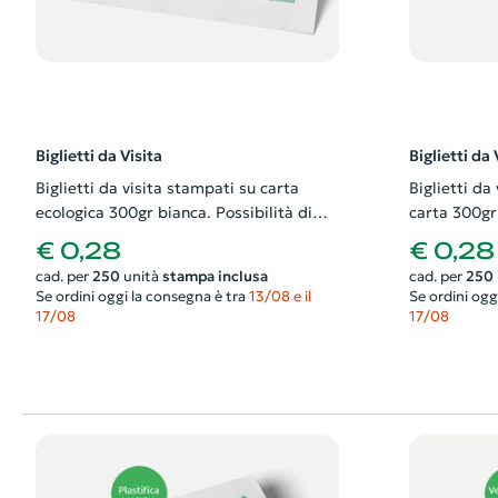
Biglietti da Visita
Biglietti da 
Biglietti da visita stampati su carta
Biglietti da
ecologica 300gr bianca. Possibilità di
carta 300gr 
richiedere anche il progetto grafico
richiedere a
€ 0,28
€ 0,28
cad. per
250
unità
stampa inclusa
cad. per
250
Se ordini oggi la consegna è tra
13/08 e il
Se ordini ogg
17/08
17/08