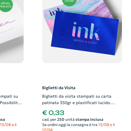
Biglietti da Visita
tampati su
Biglietti da visita stampati su carta
Possibilità
patinata 350gr e plastificati lucido.
to grafico
Possibilità di richiedere anche il
€ 0,33
progetto grafico
usa
cad. per
250
unità
stampa inclusa
13/08 e il
Se ordini oggi la consegna è tra
13/08 e il
17/08