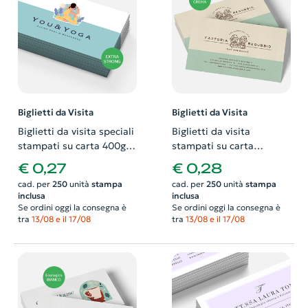
Biglietti da Visita
Biglietti da Visita
Biglietti da visita speciali
Biglietti da visita
stampati su carta 400gr
stampati su carta
extra strong. Possibilità
ecologica 260gr color
€ 0,27
€ 0,28
di richiedere anche il
crema. Possibilità di
cad. per
250
unità
stampa
cad. per
250
unità
stampa
progetto grafico
richiedere anche il
inclusa
inclusa
progetto grafico
Se ordini oggi la consegna è
Se ordini oggi la consegna è
tra
13/08 e il 17/08
tra
13/08 e il 17/08