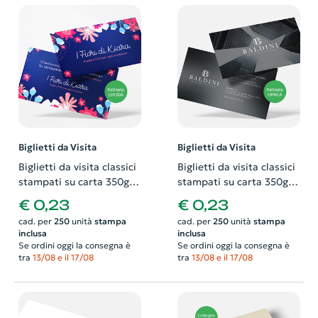
Biglietti da Visita
Biglietti da Visita
Biglietti da visita classici
Biglietti da visita classici
stampati su carta 350gr
stampati su carta 350gr
patinata lucida.
patinata opaca.
€ 0,23
€ 0,23
Possibilità di richiedere
Possibilità di richiedere
cad. per
250
unità
stampa
cad. per
250
unità
stampa
anche il progetto grafico
anche il progetto grafico
inclusa
inclusa
Se ordini oggi la consegna è
Se ordini oggi la consegna è
tra
13/08 e il 17/08
tra
13/08 e il 17/08