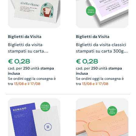
Biglietti da Visita
Biglietti da Visita
Biglietti da visita
Biglietti da visita classici
stampati su carta
stampati su carta 300gr
ecologica 300gr bianca.
extra bianca. Possibilità
€ 0,28
€ 0,28
Possibilità di richiedere
di richiedere anche il
cad. per
250
unità
stampa
cad. per
250
unità
stampa
anche il progetto grafico
progetto grafico
inclusa
inclusa
Se ordini oggi la consegna è
Se ordini oggi la consegna è
tra
13/08 e il 17/08
tra
13/08 e il 17/08