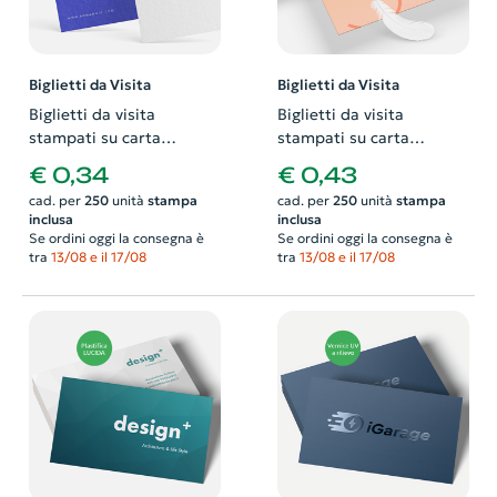
Biglietti da Visita
Biglietti da Visita
Biglietti da visita
Biglietti da visita
stampati su carta
stampati su carta
ecologica 320gr marcata
patinata 350gr e
€ 0,34
€ 0,43
a feltro. Possibilità di
plastificati soft touch.
cad. per
250
unità
stampa
cad. per
250
unità
stampa
richiedere anche il
Possibilità di richiedere
inclusa
inclusa
progetto grafico
anche il progetto grafico
Se ordini oggi la consegna è
Se ordini oggi la consegna è
tra
13/08 e il 17/08
tra
13/08 e il 17/08