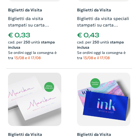
Biglietti da Visita
Biglietti da Visita
Biglietti da visita
Biglietti da visita speciali
stampati su carta
stampati su carta
patinata 350gr e
patinata 350gr con logo a
€ 0,33
€ 0,43
plastificati opaco.
rilievo. Possibilità di
cad. per
250
unità
stampa
cad. per
250
unità
stampa
Possibilità di richiedere
richiedere anche il
inclusa
inclusa
anche il progetto grafico
progetto grafico
Se ordini oggi la consegna è
Se ordini oggi la consegna è
tra
13/08 e il 17/08
tra
13/08 e il 17/08
Biglietti da Visita
Biglietti da Visita