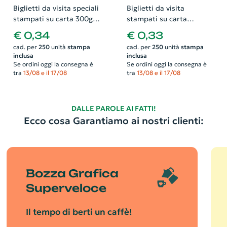
Biglietti da visita speciali
Biglietti da visita
stampati su carta 300gr
stampati su carta
effetto perlato.
patinata 350gr e
€ 0,34
€ 0,33
Possibilità di richiedere
plastificati lucido.
cad. per
250
unità
stampa
cad. per
250
unità
stampa
anche il progetto grafico
Possibilità di richiedere
inclusa
inclusa
anche il progetto grafico
Se ordini oggi la consegna è
Se ordini oggi la consegna è
tra
13/08 e il 17/08
tra
13/08 e il 17/08
DALLE PAROLE AI FATTI!
Ecco cosa Garantiamo ai nostri clienti:
Bozza Grafica
Superveloce
Il tempo di berti un caffè!