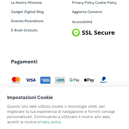
La Nostra Missione
Privacy Policy
Cookie Policy
Gadget Digitali
Blog
Aggiorna Consensi
Diventa Rivenditore
Accessibilità
E-Book Gratuito
Pagamenti
GadgetZilla è un Brand di
Overbi S.r.l.
| realizzato con
Contit
| © 2026 Tutti
i diritti riservati | P.IVA: 09351560967