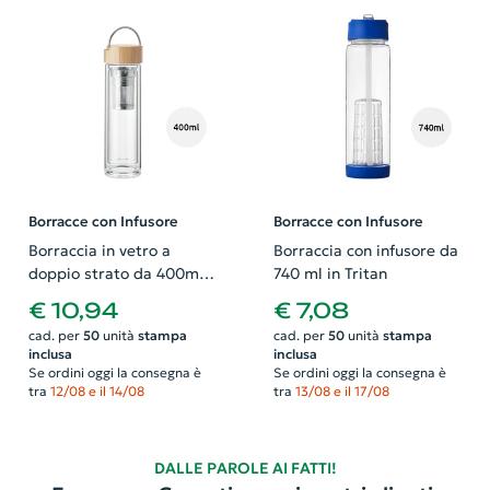
Borracce con Infusore
Borracce con Infusore
Borraccia in vetro a
Borraccia con infusore da
doppio strato da 400ml
740 ml in Tritan
con coperchio in bambù e
€ 10,94
€ 7,08
infusore tè
cad. per
50
unità
stampa
cad. per
50
unità
stampa
inclusa
inclusa
Se ordini oggi la consegna è
Se ordini oggi la consegna è
tra
12/08 e il 14/08
tra
13/08 e il 17/08
DALLE PAROLE AI FATTI!