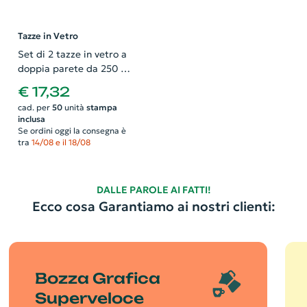
Tazze in Vetro
Set di 2 tazze in vetro a
doppia parete da 250 ml
con sottobicchiere in
€ 17,32
bambù
cad. per
50
unità
stampa
inclusa
Se ordini oggi la consegna è
tra
14/08 e il 18/08
DALLE PAROLE AI FATTI!
Ecco cosa Garantiamo ai nostri clienti:
Bozza Grafica
Superveloce