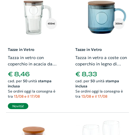
Tazze in Vetro
Tazze in Vetro
Tazza in vetro con
Tazza in vetro a coste con
coperchio in acacia da
coperchio in legno di
450ml
acacia da 300ml
€ 8,46
€ 8,33
cad. per
50
unità
stampa
cad. per
50
unità
stampa
inclusa
inclusa
Se ordini oggi la consegna è
Se ordini oggi la consegna è
tra
13/08 e il 17/08
tra
13/08 e il 17/08
Novità!