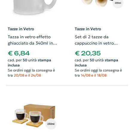
Tazze in Vetro
Tazze in Vetro
Tazza in vetro effetto
Set di 2 tazze da
ghiacciato da 340ml in
cappuccino in vetro
confezione regalo
200ml
€ 6,84
€ 20,35
cad. per
50
unità
stampa
cad. per
50
unità
stampa
inclusa
inclusa
Se ordini oggi la consegna è
Se ordini oggi la consegna è
tra
20/08 e il 24/08
tra
14/08 e il 18/08