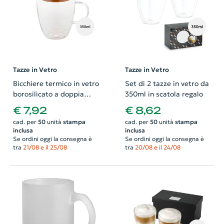
Tazze in Vetro
Tazze in Vetro
Bicchiere termico in vetro
Set di 2 tazze in vetro da
borosilicato a doppia
350ml in scatola regalo
parete con coperchio in
€ 7,92
€ 8,62
bambù 350ml
cad. per
50
unità
stampa
cad. per
50
unità
stampa
inclusa
inclusa
Se ordini oggi la consegna è
Se ordini oggi la consegna è
tra
21/08 e il 25/08
tra
20/08 e il 24/08