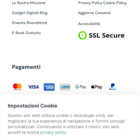
La Nostra Missione
Privacy Policy
Cookie Policy
Gadget Digitali
Blog
Aggiorna Consensi
Diventa Rivenditore
Accessibilità
E-Book Gratuito
Pagamenti
GadgetZilla è un Brand di
Overbi S.r.l.
| realizzato con
Contit
| © 2026 Tutti
i diritti riservati | P.IVA: 09351560967