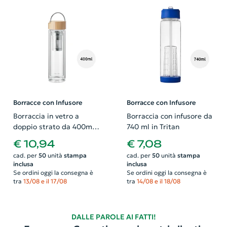
Borracce con Infusore
Borracce con Infusore
Borraccia in vetro a
Borraccia con infusore da
doppio strato da 400ml
740 ml in Tritan
con coperchio in bambù e
€ 10,94
€ 7,08
infusore tè
cad. per
50
unità
stampa
cad. per
50
unità
stampa
inclusa
inclusa
Se ordini oggi la consegna è
Se ordini oggi la consegna è
tra
13/08 e il 17/08
tra
14/08 e il 18/08
DALLE PAROLE AI FATTI!