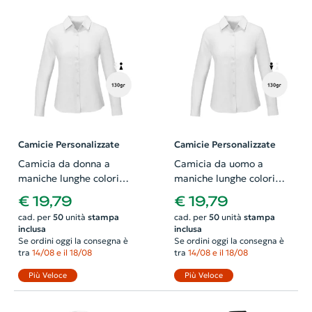
Camicie Personalizzate
Camicie Personalizzate
Camicia da donna a
Camicia da uomo a
maniche lunghe colori
maniche lunghe colori
assortiti taglio sfiancato
assortiti colletto button
€ 19,79
€ 19,79
in cotone e poliestere
down in cotone e
cad. per
50
unità
stampa
cad. per
50
unità
stampa
130gr
poliestere 130gr
inclusa
inclusa
Se ordini oggi la consegna è
Se ordini oggi la consegna è
tra
14/08 e il 18/08
tra
14/08 e il 18/08
Più Veloce
Più Veloce