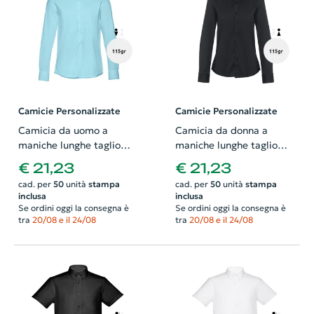
Camicie Personalizzate
Camicie Personalizzate
Camicia da uomo a
Camicia da donna a
maniche lunghe taglio
maniche lunghe taglio
aderente in cotone e
aderente in cotone e
€ 21,23
€ 21,23
poliammide 115gr
poliammide 115gr
cad. per
50
unità
stampa
cad. per
50
unità
stampa
inclusa
inclusa
Se ordini oggi la consegna è
Se ordini oggi la consegna è
tra
20/08 e il 24/08
tra
20/08 e il 24/08