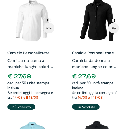
Camicie Personalizzate
Camicie Personalizzate
Camicia da uomo a
Camicia da donna a
maniche lunghe colori
maniche lunghe colori
assortiti colletto button
assortiti taglio sfiancato
€ 27,69
€ 27,69
down 100% cotone 142gr
100% cotone 142gr
cad. per
50
unità
stampa
cad. per
50
unità
stampa
inclusa
inclusa
Se ordini oggi la consegna è
Se ordini oggi la consegna è
tra
14/08 e il 18/08
tra
14/08 e il 18/08
Più Venduto
Più Venduto