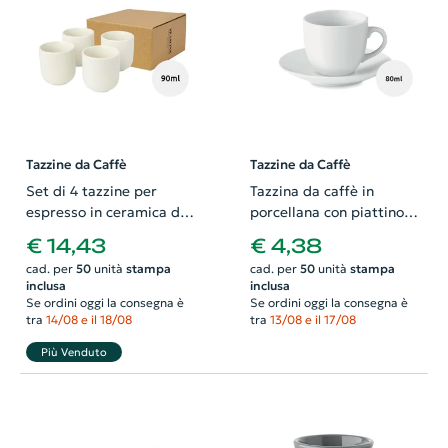
Tazzine da Caffè
Tazzine da Caffè
Set di 4 tazzine per
Tazzina da caffè in
espresso in ceramica da
porcellana con piattino
90ml
80ml
€ 14,43
€ 4,38
cad. per
50
unità
stampa
cad. per
50
unità
stampa
inclusa
inclusa
Se ordini oggi la consegna è
Se ordini oggi la consegna è
tra
14/08 e il 18/08
tra
13/08 e il 17/08
Più Venduto