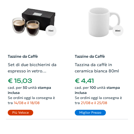
Tazzine da Caffè
Tazzine da Caffè
Set di due bicchierini da
Tazzina da caffè in
espresso in vetro
ceramica bianca 80ml
borosilicato 70ml
€ 15,03
€ 4,41
cad. per
50
unità
stampa
cad. per
100
unità
stampa
inclusa
inclusa
Se ordini oggi la consegna è
Se ordini oggi la consegna è
tra
14/08 e il 18/08
tra
21/08 e il 25/08
Più Veloce
Miglior Prezzo