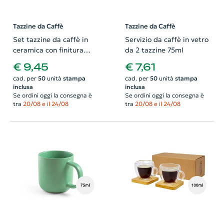
Tazzine da Caffè
Tazzine da Caffè
Set tazzine da caffè in
Servizio da caffè in vetro
ceramica con finitura
da 2 tazzine 75ml
opaca con piattini e
€ 9,45
€ 7,61
scatola bianca da 85ml
cad. per
50
unità
stampa
cad. per
50
unità
stampa
inclusa
inclusa
Se ordini oggi la consegna è
Se ordini oggi la consegna è
tra
20/08 e il 24/08
tra
20/08 e il 24/08