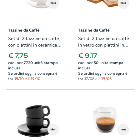
Tazzine da Caffè
Tazzine da Caffè
Set di 2 tazzine da caffé
Set di 2 tazzine da caffè
con piattini in ceramica
in vetro con piattini in
90ml
bambù 90ml
€ 7,75
€ 9,17
cad. per
7720
unità
stampa
cad. per
50
unità
stampa
inclusa
inclusa
Se ordini oggi la consegna è
Se ordini oggi la consegna è
tra
15/10 e il 19/10
tra
17/08 e il 19/08