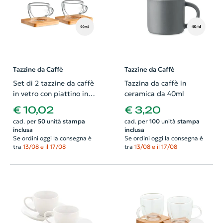
Tazzine da Caffè
Tazzine da Caffè
Set di 2 tazzine da caffè
Tazzina da caffè in
in vetro con piattino in
ceramica da 40ml
bambù 90ml
€ 10,02
€ 3,20
cad. per
50
unità
stampa
cad. per
100
unità
stampa
inclusa
inclusa
Se ordini oggi la consegna è
Se ordini oggi la consegna è
tra
13/08 e il 17/08
tra
13/08 e il 17/08