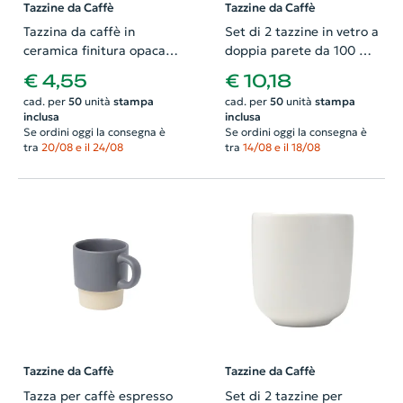
Tazzine da Caffè
Tazzine da Caffè
Tazzina da caffè in
Set di 2 tazzine in vetro a
ceramica finitura opaca
doppia parete da 100 ml
ed effetto rustico da
con sottobicchiere in
€ 4,55
€ 10,18
75mL in confezione regalo
bambù
cad. per
50
unità
stampa
cad. per
50
unità
stampa
in carta kraft
inclusa
inclusa
Se ordini oggi la consegna è
Se ordini oggi la consegna è
tra
20/08 e il 24/08
tra
14/08 e il 18/08
Tazzine da Caffè
Tazzine da Caffè
Tazza per caffè espresso
Set di 2 tazzine per