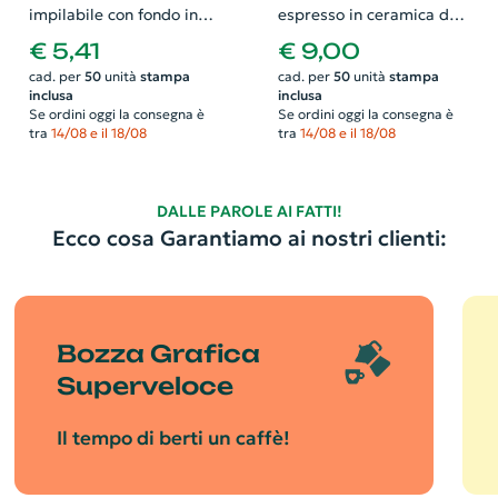
impilabile con fondo in
espresso in ceramica da
argilla finitura opaca
90ml Male
€ 5,41
€ 9,00
confezione regalo in
cad. per
50
unità
stampa
cad. per
50
unità
stampa
cartone riciclato inclusa
inclusa
inclusa
da 130ml
Se ordini oggi la consegna è
Se ordini oggi la consegna è
tra
14/08 e il 18/08
tra
14/08 e il 18/08
DALLE PAROLE AI FATTI!
Ecco cosa Garantiamo ai nostri clienti:
Bozza Grafica
Superveloce
Il tempo di berti un caffè!