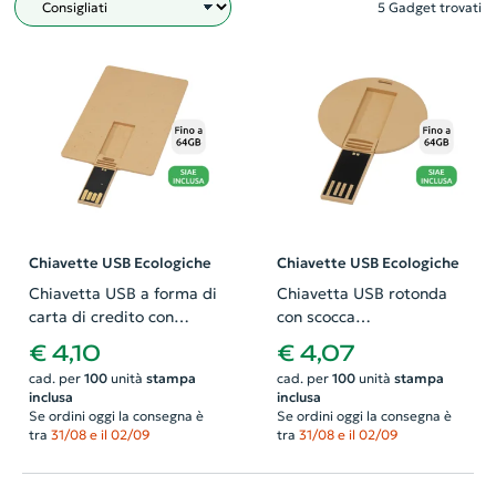
5 Gadget trovati
Filtro
Chiavette USB Ecologiche
Chiavette USB Ecologiche
Chiavetta USB a forma di
Chiavetta USB rotonda
carta di credito con
con scocca
scocca biodegradabile da
biodegradabile da 1GB a
€ 4,10
€ 4,07
1GB a 64GB
64GB
cad. per
100
unità
stampa
cad. per
100
unità
stampa
inclusa
inclusa
Se ordini oggi la consegna è
Se ordini oggi la consegna è
tra
31/08 e il 02/09
tra
31/08 e il 02/09