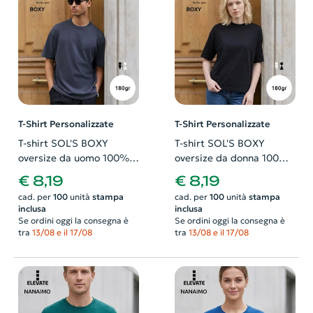
T-Shirt Personalizzate
T-Shirt Personalizzate
T-shirt SOL'S BOXY
T-shirt SOL'S BOXY
oversize da uomo 100%
oversize da donna 100%
cotone organico pettinato
cotone organico pettinato
€ 8,19
€ 8,19
in jersey 180gr
in jersey 180gr
cad. per
100
unità
stampa
cad. per
100
unità
stampa
inclusa
inclusa
Se ordini oggi la consegna è
Se ordini oggi la consegna è
tra
13/08 e il 17/08
tra
13/08 e il 17/08