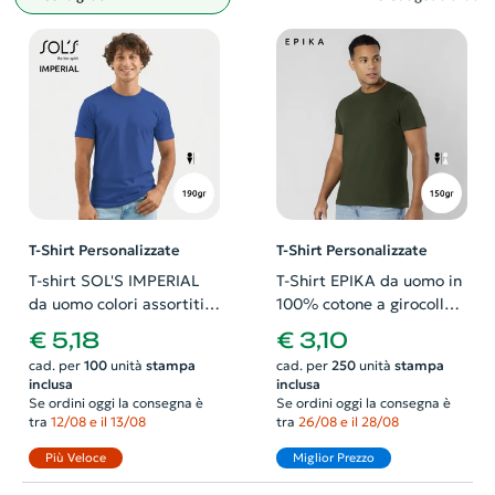
Filtro
T-Shirt Personalizzate
T-Shirt Personalizzate
T-shirt SOL'S IMPERIAL
T-Shirt EPIKA da uomo in
da uomo colori assortiti a
100% cotone a girocollo
girocollo taglio regolare
con etichetta removibile
€ 5,18
€ 3,10
100% cotone 190gr
da 150gr
cad. per
100
unità
stampa
cad. per
250
unità
stampa
inclusa
inclusa
Se ordini oggi la consegna è
Se ordini oggi la consegna è
tra
12/08 e il 13/08
tra
26/08 e il 28/08
Più Veloce
Miglior Prezzo