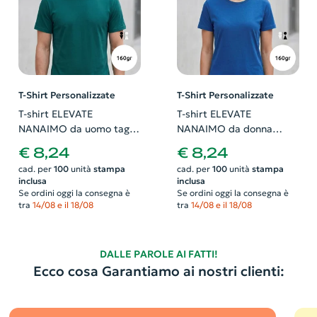
T-Shirt Personalizzate
T-Shirt Personalizzate
T-shirt ELEVATE
T-shirt ELEVATE
NANAIMO da uomo taglio
NANAIMO da donna
regolare Single Jersey
taglio regolare Single
€ 8,24
€ 8,24
100% cotone ringspun
Jersey 100% cotone
cad. per
100
unità
stampa
cad. per
100
unità
stampa
resistente 160gr
ringspun resistente 160gr
inclusa
inclusa
Se ordini oggi la consegna è
Se ordini oggi la consegna è
tra
14/08 e il 18/08
tra
14/08 e il 18/08
DALLE PAROLE AI FATTI!
Ecco cosa Garantiamo ai nostri clienti: