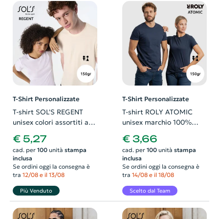
T-Shirt Personalizzate
T-Shirt Personalizzate
T-shirt SOL'S REGENT
T-shirt ROLY ATOMIC
unisex colori assortiti a
unisex marchio 100%
girocollo taglio regolare
cotone Slim Fit da 150gr
€ 5,27
€ 3,66
100% cotone 150gr
cad. per
100
unità
stampa
cad. per
100
unità
stampa
inclusa
inclusa
Se ordini oggi la consegna è
Se ordini oggi la consegna è
tra
12/08 e il 13/08
tra
14/08 e il 18/08
Più Venduto
Scelto dal Team