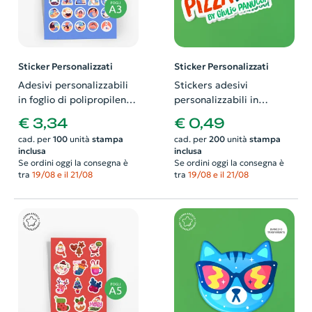
Sticker Personalizzati
Sticker Personalizzati
Adesivi personalizzabili
Stickers adesivi
in foglio di polipropilene
personalizzabili in
bianco con verniciatura
polipropilene bianco con
€ 3,34
€ 0,49
antigraffio formato A3
verniciatura antigraffio
cad. per
100
unità
stampa
cad. per
200
unità
stampa
inclusa
inclusa
Se ordini oggi la consegna è
Se ordini oggi la consegna è
tra
19/08 e il 21/08
tra
19/08 e il 21/08