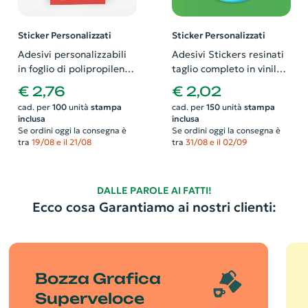
Sticker Personalizzati
Sticker Personalizzati
Adesivi personalizzabili
Adesivi Stickers resinati
in foglio di polipropilene
taglio completo in vinile
bianco con verniciatura
adesivo bianco o
€ 2,76
€ 2,02
antigraffio formato A5
trasparente
cad. per
100
unità
stampa
cad. per
150
unità
stampa
inclusa
inclusa
Se ordini oggi la consegna è
Se ordini oggi la consegna è
tra
19/08 e il 21/08
tra
31/08 e il 02/09
DALLE PAROLE AI FATTI!
Ecco cosa Garantiamo ai nostri clienti:
Bozza Grafica
Superveloce