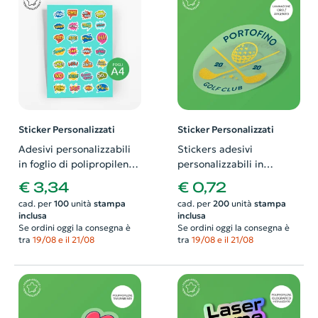
Sticker Personalizzati
Sticker Personalizzati
Adesivi personalizzabili
Stickers adesivi
in foglio di polipropilene
personalizzabili in
bianco con verniciatura
polipropilene bianco o
€ 3,34
€ 0,72
antigraffio formato A4
trasparente con
cad. per
100
unità
stampa
cad. per
200
unità
stampa
laminazione oro o
inclusa
inclusa
argento
Se ordini oggi la consegna è
Se ordini oggi la consegna è
tra
19/08 e il 21/08
tra
19/08 e il 21/08