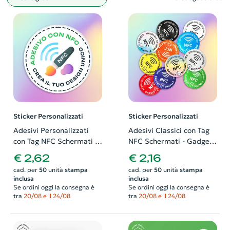
Filtro
Sticker Personalizzati
Sticker Personalizzati
Adesivi Personalizzati
Adesivi Classici con Tag
con Tag NFC Schermati -
NFC Schermati - Gadget
Gadget Digitali con il tuo
Digitali disponibili in
€ 2,62
€ 2,16
logo o grafica
diversi colori
cad. per
50
unità
stampa
cad. per
50
unità
stampa
inclusa
inclusa
Se ordini oggi la consegna è
Se ordini oggi la consegna è
tra
20/08 e il 24/08
tra
20/08 e il 24/08