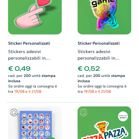
Sticker Personalizzati
Sticker Personalizzati
Stickers adesivi
Stickers adesivi
personalizzabili in
personalizzabili in
polipropilene trasparente
polipropilene olografico
€ 0,49
€ 0,52
con verniciatura
metallizzato
cad. per
200
unità
stampa
cad. per
200
unità
stampa
antigraffio
inclusa
inclusa
Se ordini oggi la consegna è
Se ordini oggi la consegna è
tra
19/08 e il 21/08
tra
19/08 e il 21/08