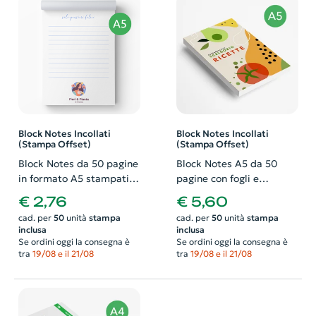
Block Notes Incollati
Block Notes Incollati
(Stampa Offset)
(Stampa Offset)
Block Notes da 50 pagine
Block Notes A5 da 50
in formato A5 stampati
pagine con fogli e
fronte in quadricromia e
Copertina personalizzati
€ 2,76
€ 5,60
incollati
cad. per
50
unità
stampa
cad. per
50
unità
stampa
inclusa
inclusa
Se ordini oggi la consegna è
Se ordini oggi la consegna è
tra
19/08 e il 21/08
tra
19/08 e il 21/08