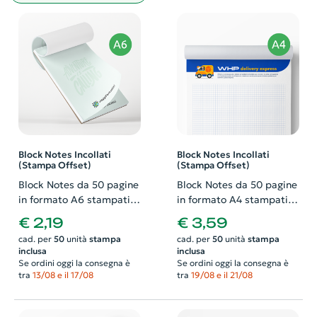
Block Notes Incollati
Block Notes Incollati
(Stampa Offset)
(Stampa Offset)
Block Notes da 50 pagine
Block Notes da 50 pagine
in formato A6 stampati
in formato A4 stampati
fronte in quadricromia e
fronte in quadricromia e
€ 2,19
€ 3,59
incollati
incollati
cad. per
50
unità
stampa
cad. per
50
unità
stampa
inclusa
inclusa
Se ordini oggi la consegna è
Se ordini oggi la consegna è
tra
13/08 e il 17/08
tra
19/08 e il 21/08