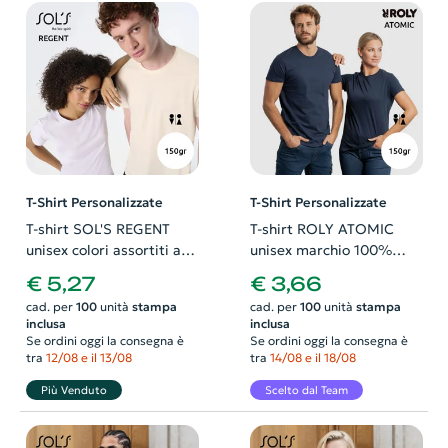
T-Shirt Personalizzate
T-Shirt Personalizzate
T-shirt SOL'S REGENT
T-shirt ROLY ATOMIC
unisex colori assortiti a
unisex marchio 100%
girocollo taglio regolare
cotone Slim Fit da 150gr
€ 5,27
€ 3,66
100% cotone 150gr
cad. per
100
unità
stampa
cad. per
100
unità
stampa
inclusa
inclusa
Se ordini oggi la consegna è
Se ordini oggi la consegna è
tra
12/08 e il 13/08
tra
14/08 e il 18/08
Più Venduto
Scelto dal Team