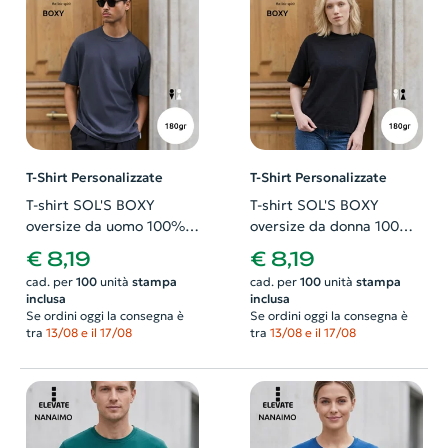
T-Shirt Personalizzate
T-Shirt Personalizzate
T-shirt SOL'S BOXY
T-shirt SOL'S BOXY
oversize da uomo 100%
oversize da donna 100%
cotone organico pettinato
cotone organico pettinato
€ 8,19
€ 8,19
in jersey 180gr
in jersey 180gr
cad. per
100
unità
stampa
cad. per
100
unità
stampa
inclusa
inclusa
Se ordini oggi la consegna è
Se ordini oggi la consegna è
tra
13/08 e il 17/08
tra
13/08 e il 17/08