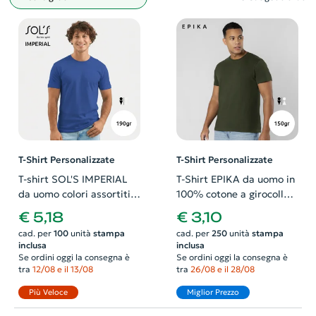
Filtro
T-Shirt Personalizzate
T-Shirt Personalizzate
T-shirt SOL'S IMPERIAL
T-Shirt EPIKA da uomo in
da uomo colori assortiti a
100% cotone a girocollo
girocollo taglio regolare
con etichetta removibile
€ 5,18
€ 3,10
100% cotone 190gr
da 150gr
cad. per
100
unità
stampa
cad. per
250
unità
stampa
inclusa
inclusa
Se ordini oggi la consegna è
Se ordini oggi la consegna è
tra
12/08 e il 13/08
tra
26/08 e il 28/08
Più Veloce
Miglior Prezzo