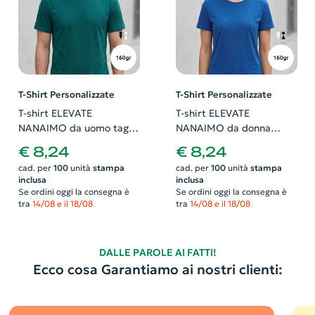
T-Shirt Personalizzate
T-Shirt Personalizzate
T-shirt ELEVATE
T-shirt ELEVATE
NANAIMO da uomo taglio
NANAIMO da donna
regolare Single Jersey
taglio regolare Single
€ 8,24
€ 8,24
100% cotone ringspun
Jersey 100% cotone
cad. per
100
unità
stampa
cad. per
100
unità
stampa
resistente 160gr
ringspun resistente 160gr
inclusa
inclusa
Se ordini oggi la consegna è
Se ordini oggi la consegna è
tra
14/08 e il 18/08
tra
14/08 e il 18/08
DALLE PAROLE AI FATTI!
Ecco cosa Garantiamo ai nostri clienti: