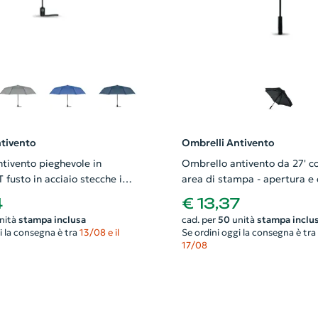
tivento
Ombrelli Antivento
tivento pieghevole in
Ombrello antivento da 27' c
fusto in acciaio stecche in
area di stampa - apertura e 
tro Ø119CM
automatica 190T
4
€ 13,37
nità
stampa inclusa
cad. per
50
unità
stampa inclu
i la consegna è tra
13/08 e il
Se ordini oggi la consegna è tra
17/08