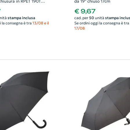
chiusura in RPET 190T
da 19" chiuso 17cm
bra di vetro manico con
7
€ 9,67
 da 21"
nità
stampa inclusa
cad. per
50
unità
stampa inclu
i la consegna è tra
13/08 e il
Se ordini oggi la consegna è tra
17/08