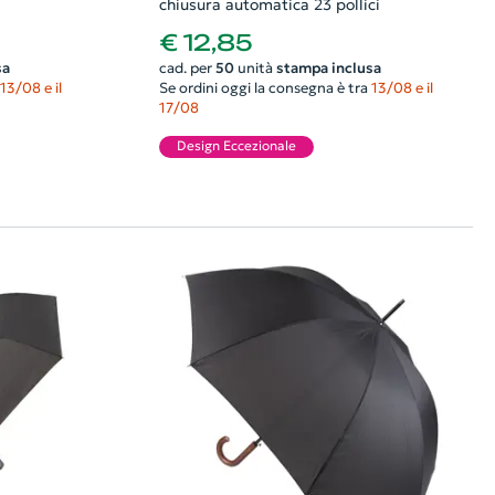
chiusura automatica 23 pollici
€ 12,85
sa
cad. per
50
unità
stampa inclusa
13/08 e il
Se ordini oggi la consegna è tra
13/08 e il
17/08
Design Eccezionale