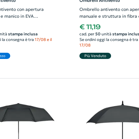
tivento
Ombrelli Antivento
tivento con apertura
Ombrello antivento con aper
e manico in EVA
manuale e struttura in fibra 
5mm
30'
€ 11,19
nità
stampa inclusa
cad. per
50
unità
stampa inclu
i la consegna è tra
17/08 e il
Se ordini oggi la consegna è tra
17/08
zzo
Più Venduto