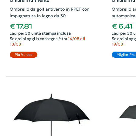
Ombrelli Antivento
Ombrelli An
Ombrello da golf antivento in RPET con
Ombrello an
impugnatura in legno da 30'
automanica 
ø1050×73
€ 17,81
€ 6,41
cad. per
50
unità
stampa inclusa
cad. per
50
u
Se ordini oggi la consegna è tra
14/08 e il
Se ordini ogg
18/08
19/08
Più Veloce
Miglior Pre