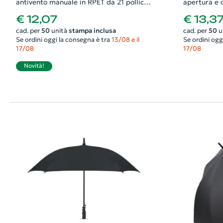
antivento manuale in RPET da 21 pollici
apertura e 
Ø100
struttura fi
€ 12,07
€ 13,3
moschettone
cad. per
50
unità
stampa inclusa
cad. per
50
u
Se ordini oggi la consegna è tra
13/08 e il
Se ordini ogg
17/08
17/08
Novità!