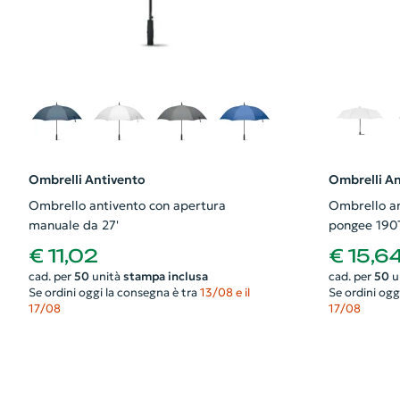
Ombrelli Antivento
Ombrelli An
Ombrello antivento con apertura
Ombrello an
manuale da 27'
pongee 190T 
fibra di ve
€ 11,02
€ 15,6
cad. per
50
unità
stampa inclusa
cad. per
50
u
Se ordini oggi la consegna è tra
13/08 e il
Se ordini ogg
17/08
17/08