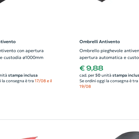
tivento
Ombrelli Antivento
tivento con apertura
Ombrello pieghevole antiven
 e custodia ø1000mm
apertura automatica e custo
brandizzata ø990mm
€ 9,88
nità
stampa inclusa
cad. per
50
unità
stampa inclu
i la consegna è tra
17/08 e il
Se ordini oggi la consegna è tra
19/08