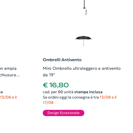
Ombrelli Antivento
on ampia
Mini Ombrello ultraleggero e antivento
chiusura
da 19"
€ 16,80
sa
cad. per
50
unità
stampa inclusa
13/08 e il
Se ordini oggi la consegna è tra
13/08 e il
17/08
Design Eccezionale