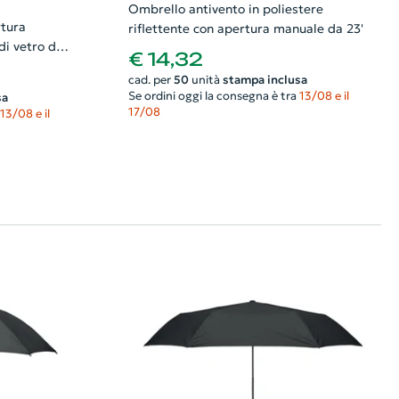
Ombrello antivento in poliestere
tura
riflettente con apertura manuale da 23'
di vetro da
€ 14,32
cad. per
50
unità
stampa inclusa
Se ordini oggi la consegna è tra
13/08 e il
sa
17/08
13/08 e il