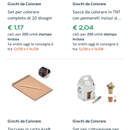
Giochi da Colorare
Giochi da Colorare
Set per colorare
Sacca da colorare in TNT
completo di 20 disegni
con pennarelli inclusi da
80gr 28X35cm
€ 1,17
€ 2,04
cad. per
250
unità
stampa
cad. per
250
unità
stampa
inclusa
inclusa
Se ordini oggi la consegna è
Se ordini oggi la consegna è
tra
12/08 e il 14/08
tra
12/08 e il 14/08
Giochi da Colorare
Giochi da Colorare
Taccuino in carta kraft
Set per coltivazione per