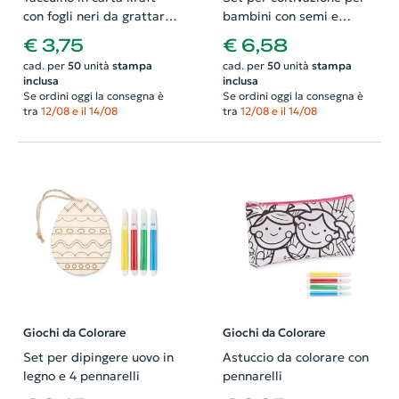
con fogli neri da grattare
bambini con semi e
e penna in legno
matita
€ 3,75
€ 6,58
cad. per
50
unità
stampa
cad. per
50
unità
stampa
inclusa
inclusa
Se ordini oggi la consegna è
Se ordini oggi la consegna è
tra
12/08 e il 14/08
tra
12/08 e il 14/08
Giochi da Colorare
Giochi da Colorare
Set per dipingere uovo in
Astuccio da colorare con
legno e 4 pennarelli
pennarelli