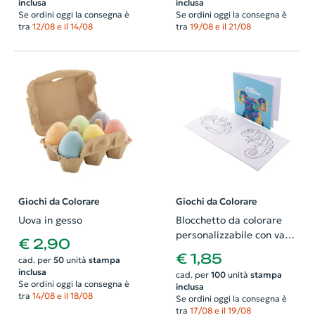
inclusa
inclusa
Se ordini oggi la consegna è
Se ordini oggi la consegna è
tra
12/08 e il 14/08
tra
19/08 e il 21/08
Giochi da Colorare
Giochi da Colorare
Uova in gesso
Blocchetto da colorare
personalizzabile con vari
€ 2,90
temi a scelta con
€ 1,85
cad. per
50
unità
stampa
copertina totalmente
inclusa
cad. per
100
unità
stampa
personalizzabile
Se ordini oggi la consegna è
inclusa
tra
14/08 e il 18/08
Se ordini oggi la consegna è
tra
17/08 e il 19/08