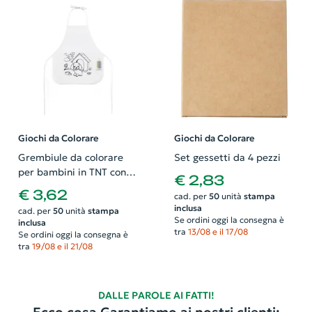
Giochi da Colorare
Giochi da Colorare
Grembiule da colorare
Set gessetti da 4 pezzi
per bambini in TNT con
€ 2,83
pennarelli
€ 3,62
cad. per
50
unità
stampa
inclusa
cad. per
50
unità
stampa
Se ordini oggi la consegna è
inclusa
tra
13/08 e il 17/08
Se ordini oggi la consegna è
tra
19/08 e il 21/08
DALLE PAROLE AI FATTI!