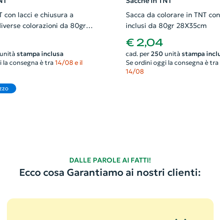
NT
Sacche in TNT
 con lacci e chiusura a
Sacca da colorare in TNT con
diverse colorazioni da 80gr
inclusi da 80gr 28X35cm
€ 2,04
unità
stampa inclusa
cad. per
250
unità
stampa incl
i la consegna è tra
14/08 e il
Se ordini oggi la consegna è tra
14/08
zzo
DALLE PAROLE AI FATTI!
Ecco cosa Garantiamo ai nostri clienti: