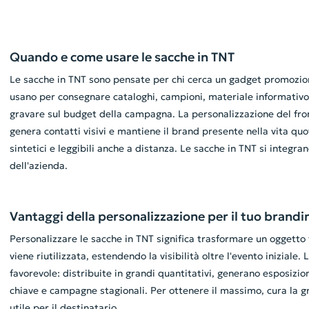
Quando e come usare le sacche in TNT
Le sacche in TNT sono pensate per chi cerca un gadget promozional
usano per consegnare cataloghi, campioni, materiale informativo
gravare sul budget della campagna. La personalizzazione del front
genera contatti visivi e mantiene il brand presente nella vita quo
sintetici e leggibili anche a distanza. Le sacche in TNT si integ
dell'azienda.
Vantaggi della personalizzazione per il tuo brandi
Personalizzare le sacche in TNT significa trasformare un oggetto 
viene riutilizzata, estendendo la visibilità oltre l'evento inizial
favorevole: distribuite in grandi quantitativi, generano esposizio
chiave e campagne stagionali. Per ottenere il massimo, cura la g
utile per il destinatario.