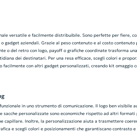
e versatile e facilmente distribuibile. Sono perfette per fiere, conf
 o gadget aziendali. Grazie al peso contenuto e al costo contenut
e o del retro con logo, payoff o grafiche coordinate trasforma una s
tidiana dei destinatari. Per una resa efficace, scegli colori e propo
rano facilmente con altri gadget personalizzati, creando kit omaggio
ng
funzionale in uno strumento di comunicazione. Il logo ben visibile a
e. Le sacche personalizzate sono economiche rispetto ad altri formati
ne capillare. Inoltre, la personalizzazione aiuta a trasmettere coer
rafica e scegli colori e posizionamenti che garantiscano contrasto 