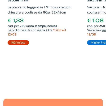
Sacche in TNT
Sacche in T
Sacca Zaino leggero in TNT colorata con
Sacca in TNT
chiusura a coulisse da 80gr 33X42cm
coulisse in 
36X42cm
€ 1,33
€ 1,08
cad. per
250
unità
stampa inclusa
cad. per
250
Se ordini oggi la consegna è tra
11/08 e il
Se ordini ogg
12/08
18/08
Più Veloce
Miglior Pre