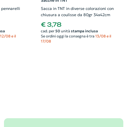
Sacche in TNT
 pennarelli
Sacca in TNT in diverse colorazioni con
chiusura a coulisse da 80gr 34x42cm
€ 3,78
usa
cad. per
50
unità
stampa inclusa
12/08 e il
Se ordini oggi la consegna è tra
13/08 e il
17/08