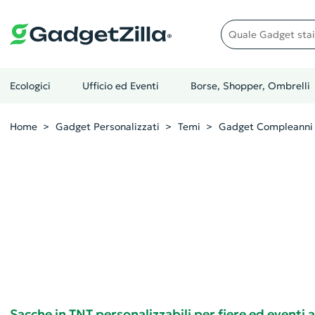
Quale gadget stai cer
Ecologici
Ufficio ed Eventi
Borse, Shopper, Ombrelli
Home
Gadget Personalizzati
Temi
Gadget Compleanni
Sacche in TNT personalizzabili per fiere ed eventi a