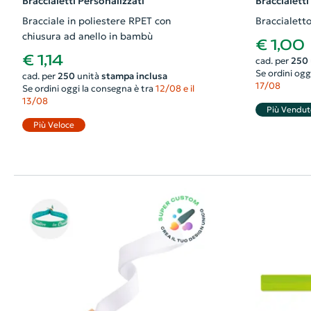
Braccialetti Personalizzati
Braccialetti
Bracciale in poliestere RPET con
Braccialett
chiusura ad anello in bambù
€ 1,00
€ 1,14
cad. per
250
Se ordini ogg
cad. per
250
unità
stampa inclusa
17/08
Se ordini oggi la consegna è tra
12/08 e il
13/08
Più Vendut
Più Veloce