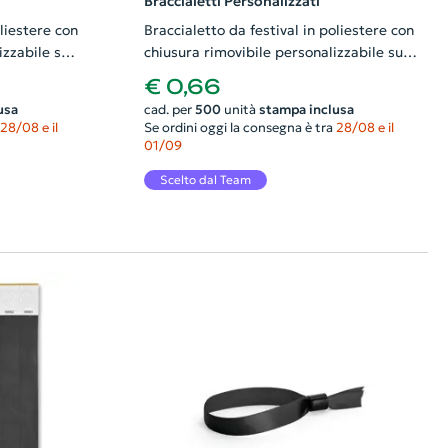
Braccialetti Personalizzati
oliestere con
Braccialetto da festival in poliestere con
izzabile su
chiusura rimovibile personalizzabile su
entrambi i lati 330x15mm
€ 0,66
usa
cad. per
500
unità
stampa inclusa
28/08 e il
Se ordini oggi la consegna è tra
28/08 e il
01/09
Scelto dal Team