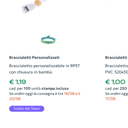
Braccialetti Personalizzati
Braccialetti
Braccialetto personalizzabile in RPET
Braccialetto
con chiusura in bambù
PVC 320x3
€ 1,19
€ 1,00
cad. per
100
unità
stampa inclusa
cad. per
250
Se ordini oggi la consegna è tra
18/08 e il
Se ordini ogg
20/08
17/08
Scelto dal Team