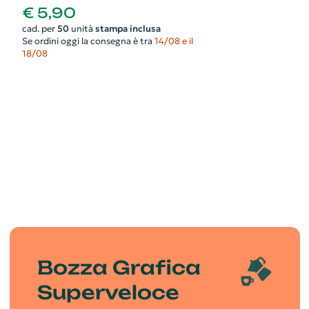
riflettente
€ 5,90
cad. per
50
unità
stampa inclusa
Se ordini oggi la consegna è tra
14/08 e il
18/08
Bozza Grafica
Superveloce