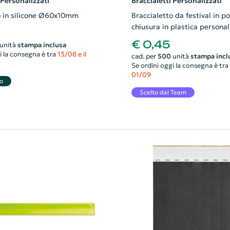
 Personalizzati
Braccialetti Personalizzati
o in silicone Ø60x10mm
Braccialetto da festival in p
chiusura in plastica personal
entrambi i lati 330x15mm
€ 0,45
unità
stampa inclusa
i la consegna è tra
13/08 e il
cad. per
500
unità
stampa incl
Se ordini oggi la consegna è tra
01/09
o
Scelto dal Team