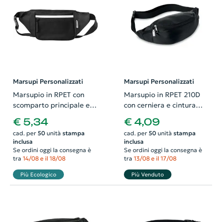
Marsupi Personalizzati
Marsupi Personalizzati
Marsupio in RPET con
Marsupio in RPET 210D
scomparto principale e
con cerniera e cintura
tasca anteriore con zip
regolabile
€ 5,34
€ 4,09
380x76x150mm
380x120x130mm
cad. per
50
unità
stampa
cad. per
50
unità
stampa
inclusa
inclusa
Se ordini oggi la consegna è
Se ordini oggi la consegna è
tra
14/08 e il 18/08
tra
13/08 e il 17/08
Più Ecologico
Più Venduto