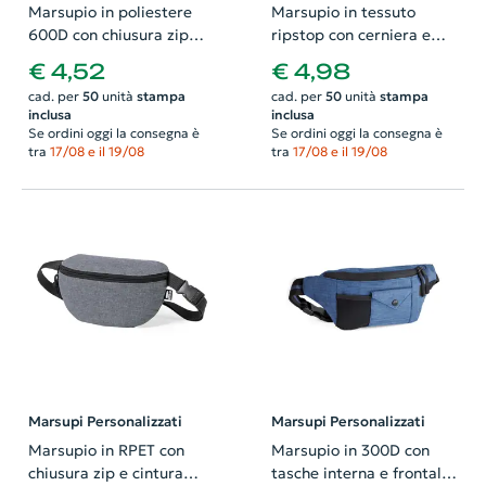
Marsupio in poliestere
Marsupio in tessuto
600D con chiusura zip
ripstop con cerniera e
250x170x80mm
tasche 310X115mm
€ 4,52
€ 4,98
cad. per
50
unità
stampa
cad. per
50
unità
stampa
inclusa
inclusa
Se ordini oggi la consegna è
Se ordini oggi la consegna è
tra
17/08 e il 19/08
tra
17/08 e il 19/08
Marsupi Personalizzati
Marsupi Personalizzati
Marsupio in RPET con
Marsupio in 300D con
chiusura zip e cintura
tasche interna e frontale