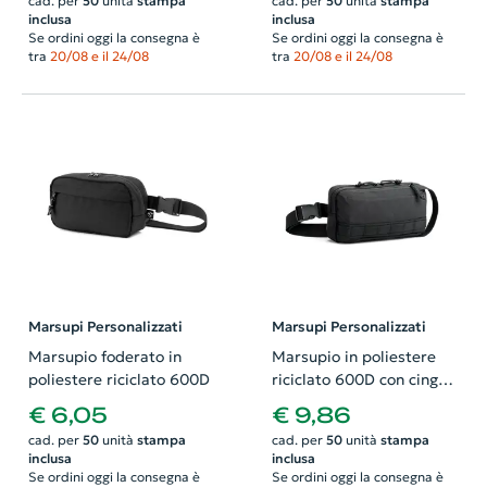
cad. per
50
unità
stampa
cad. per
50
unità
stampa
regolabile
inclusa
inclusa
Se ordini oggi la consegna è
Se ordini oggi la consegna è
tra
20/08 e il 24/08
tra
20/08 e il 24/08
Marsupi Personalizzati
Marsupi Personalizzati
Marsupio foderato in
Marsupio in poliestere
poliestere riciclato 600D
riciclato 600D con cinghia
regolabile
€ 6,05
€ 9,86
240x130x80mm
cad. per
50
unità
stampa
cad. per
50
unità
stampa
inclusa
inclusa
Se ordini oggi la consegna è
Se ordini oggi la consegna è