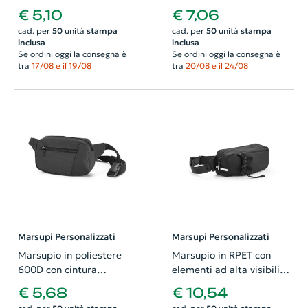
regolabile 270x150mm
in rete elastica e taschino
€ 5,10
€ 7,06
con bottone a pressione
cad. per
50
unità
stampa
cad. per
50
unità
stampa
270x120x65mm
inclusa
inclusa
Se ordini oggi la consegna è
Se ordini oggi la consegna è
tra
17/08 e il 19/08
tra
20/08 e il 24/08
Marsupi Personalizzati
Marsupi Personalizzati
Marsupio in poliestere
Marsupio in RPET con
600D con cintura
elementi ad alta visibilità
regolabile e tasca
doppia zip tasca frontale
€ 5,68
€ 10,54
frontale 210x120x50mm
portabottiglia e cinghia