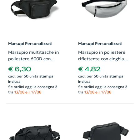
Marsupi Personalizzati
Marsupi Personalizzati
Marsupio multitasche in
Marsupio in poliestere
poliestere 600D con
riflettente con cinghia
tasca frontale porta
regolabile 355X140mm
€ 6,30
€ 4,82
penne e porta tessere
cad. per
50
unità
stampa
cad. per
50
unità
stampa
270x70x160mm
inclusa
inclusa
Se ordini oggi la consegna è
Se ordini oggi la consegna è
tra
13/08 e il 17/08
tra
13/08 e il 17/08