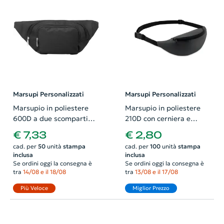
Marsupi Personalizzati
Marsupi Personalizzati
Marsupio in poliestere
Marsupio in poliestere
600D a due scomparti
210D con cerniera e
con cintura regolabile e
cintura regolabile
€ 7,33
€ 2,80
fibbia 365x55x140mm
355x140mm
cad. per
50
unità
stampa
cad. per
100
unità
stampa
inclusa
inclusa
Se ordini oggi la consegna è
Se ordini oggi la consegna è
tra
14/08 e il 18/08
tra
13/08 e il 17/08
Più Veloce
Miglior Prezzo