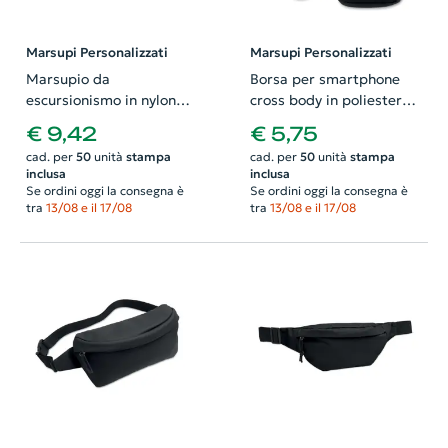
Marsupi Personalizzati
Marsupi Personalizzati
Marsupio da
Borsa per smartphone
escursionismo in nylon
cross body in poliestere
420D idrorepellente con
RPET 280g
€ 9,42
€ 5,75
fodera in poliestere 210D
cad. per
50
unità
stampa
cad. per
50
unità
stampa
inclusa
inclusa
Se ordini oggi la consegna è
Se ordini oggi la consegna è
tra
13/08 e il 17/08
tra
13/08 e il 17/08