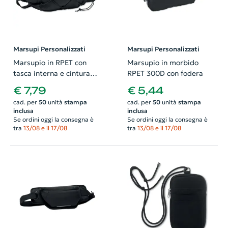
Marsupi Personalizzati
Marsupi Personalizzati
Marsupio in RPET con
Marsupio in morbido
tasca interna e cintura
RPET 300D con fodera
regolabile
€ 7,79
€ 5,44
260x120x150mm
cad. per
50
unità
stampa
cad. per
50
unità
stampa
inclusa
inclusa
Se ordini oggi la consegna è
Se ordini oggi la consegna è
tra
13/08 e il 17/08
tra
13/08 e il 17/08