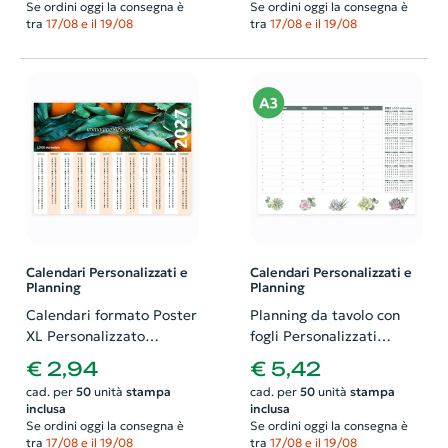
Se ordini oggi la consegna è
Se ordini oggi la consegna è
tra
17/08 e il 19/08
tra
17/08 e il 19/08
Calendari Personalizzati e
Calendari Personalizzati e
Planning
Planning
Calendari formato Poster
Planning da tavolo con
XL Personalizzato
fogli Personalizzati
Orizzontale e
formato A3. Possibilità di
€ 2,94
€ 5,42
Plastificato. Possibilità di
richiedere anche il
cad. per
50
unità
stampa
cad. per
50
unità
stampa
richiedere anche il
progetto grafico
inclusa
inclusa
progetto grafico
Se ordini oggi la consegna è
Se ordini oggi la consegna è
tra
17/08 e il 19/08
tra
17/08 e il 19/08