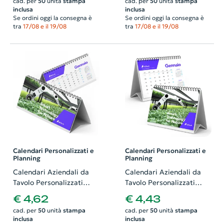
cad. per
50
unità
stampa
cad. per
50
unità
stampa
progetto grafico
progetto grafico
inclusa
inclusa
Se ordini oggi la consegna è
Se ordini oggi la consegna è
tra
17/08 e il 19/08
tra
17/08 e il 19/08
Calendari Personalizzati e
Calendari Personalizzati e
Planning
Planning
Calendari Aziendali da
Calendari Aziendali da
Tavolo Personalizzati
Tavolo Personalizzati
formato Lettera.
formato A5. Possibilità di
€ 4,62
€ 4,43
Possibilità di richiedere
richiedere anche il
cad. per
50
unità
stampa
cad. per
50
unità
stampa
anche il progetto grafico
progetto grafico
inclusa
inclusa