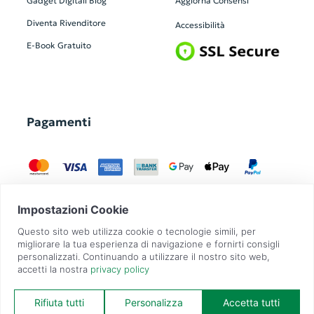
Gadget Digitali
Blog
Aggiorna Consensi
Diventa Rivenditore
Accessibilità
E-Book Gratuito
Pagamenti
GadgetZilla è un Brand di
Overbi S.r.l.
| realizzato con
Contit
| © 2026 Tutti
i diritti riservati | P.IVA: 09351560967