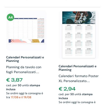
Calendari Personalizzati e
Planning
Calendari Personalizzati e
Planning da tavolo con
Planning
fogli Personalizzati
Calendari formato Poster
formato A4. Possibilità di
€ 3,87
XL Personalizzato
richiedere anche il
cad. per
50
unità
stampa
Vetricale e Plastificato.
progetto grafico
€ 2,94
inclusa
Possibilità di richiedere
Se ordini oggi la consegna è
cad. per
50
unità
stampa
anche il progetto grafico
tra
17/08 e il 19/08
inclusa
Se ordini oggi la consegna è