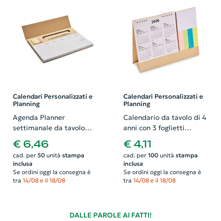
Calendari Personalizzati e
Calendari Personalizzati e
Planning
Planning
Agenda Planner
Calendario da tavolo di 4
settimanale da tavolo
anni con 3 foglietti
copertina in carta kraft
adesivi e memopad
€ 6,46
€ 4,11
penna refill blu in cartone
cad. per
50
unità
stampa
cad. per
100
unità
stampa
righello in legno e blocco
inclusa
inclusa
note
Se ordini oggi la consegna è
Se ordini oggi la consegna è
tra
14/08 e il 18/08
tra
14/08 e il 18/08
DALLE PAROLE AI FATTI!