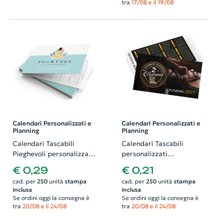
tra
17/08 e il 19/08
Calendari Personalizzati e
Calendari Personalizzati e
Planning
Planning
Calendari Tascabili
Calendari Tascabili
Pieghevoli personalizzati
personalizzati
dimensione aperto
dimensione 85x55mm
€ 0,29
€ 0,21
17x55mm stampati fronte
stampati fronte e retro
cad. per
250
unità
stampa
cad. per
250
unità
stampa
e retro
inclusa
inclusa
Se ordini oggi la consegna è
Se ordini oggi la consegna è
tra
20/08 e il 24/08
tra
20/08 e il 24/08