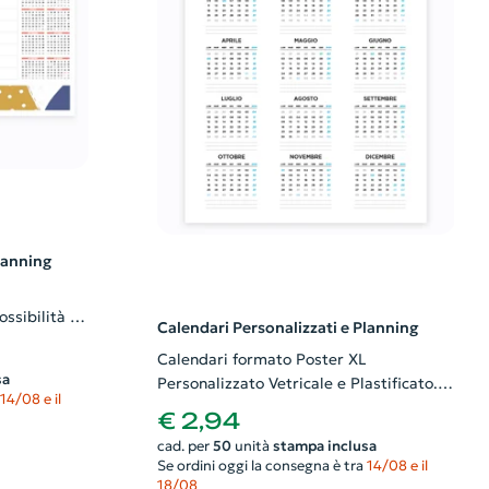
lanning
ssibilità di
Calendari Personalizzati e Planning
grafico
Calendari formato Poster XL
sa
Personalizzato Vetricale e Plastificato.
×
14/08 e il
Possibilità di richiedere anche il
€ 2,94
progetto grafico
cad. per
50
unità
stampa inclusa
Se ordini oggi la consegna è tra
14/08 e il
18/08