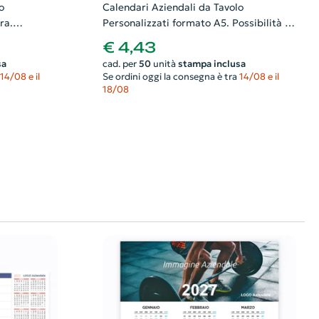
o
Calendari Aziendali da Tavolo
ra.
Personalizzati formato A5. Possibilità di
e il
richiedere anche il progetto grafico
€ 4,43
sa
cad. per
50
unità
stampa inclusa
14/08 e il
Se ordini oggi la consegna è tra
14/08 e il
18/08