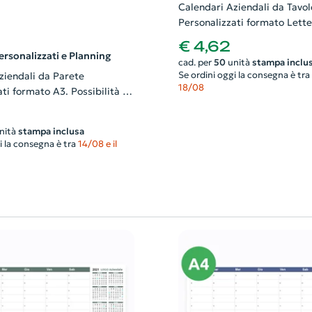
Calendari Aziendali da Tavol
Personalizzati formato Lette
Possibilità di richiedere anch
€ 4,62
progetto grafico
ersonalizzati e Planning
cad. per
50
unità
stampa inclu
Se ordini oggi la consegna è tra
ziendali da Parete
18/08
ti formato A3. Possibilità di
nche il progetto grafico
nità
stampa inclusa
i la consegna è tra
14/08 e il