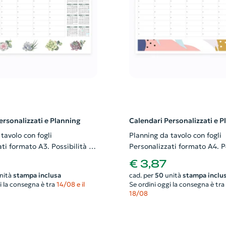
ersonalizzati e Planning
Calendari Personalizzati e P
tavolo con fogli
Planning da tavolo con fogli
ti formato A3. Possibilità di
Personalizzati formato A4. Po
nche il progetto grafico
richiedere anche il progetto 
€ 3,87
nità
stampa inclusa
cad. per
50
unità
stampa inclu
i la consegna è tra
14/08 e il
Se ordini oggi la consegna è tra
18/08
Un OMAGGIO per te!
Entra nella tua Area Riservata e richiedi GRATIS un
CALENDARIO GADGETZILLA