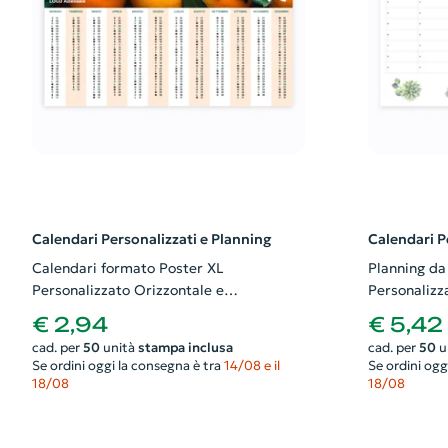
Calendari Personalizzati e Planning
Calendari P
Calendari formato Poster XL
Planning da 
Personalizzato Orizzontale e
Personalizza
Plastificato. Possibilità di richiedere
richiedere a
€ 2,94
€ 5,42
anche il progetto grafico
cad. per
50
unità
stampa inclusa
cad. per
50
u
Se ordini oggi la consegna è tra
14/08 e il
Se ordini ogg
18/08
18/08