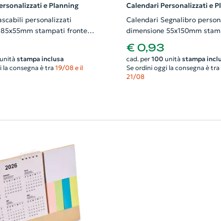
ersonalizzati e Planning
Calendari Personalizzati e P
scabili personalizzati
Calendari Segnalibro persona
 85x55mm stampati fronte e
dimensione 55x150mm stamp
e retro
€ 0,93
unità
stampa inclusa
cad. per
100
unità
stampa incl
i la consegna è tra
19/08 e il
Se ordini oggi la consegna è tra
21/08