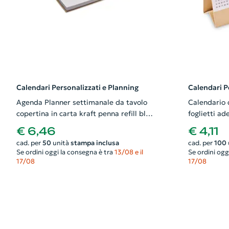
Calendari Personalizzati e Planning
Calendari P
Agenda Planner settimanale da tavolo
Calendario d
copertina in carta kraft penna refill blu
foglietti a
in cartone righello in legno e blocco note
€ 6,46
€ 4,11
cad. per
50
unità
stampa inclusa
cad. per
100
Se ordini oggi la consegna è tra
13/08 e il
Se ordini ogg
17/08
17/08