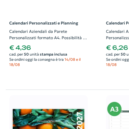
Calendari Personalizzati e Planning
Calendari P
Calendari Aziendali da Parete
Calendari A
Personalizzati formato A4. Possibilità di
Personalizza
richiedere anche il progetto grafico
richiedere a
€ 4,36
€ 6,26
cad. per
50
unità
stampa inclusa
cad. per
50
u
Se ordini oggi la consegna è tra
14/08 e il
Se ordini ogg
18/08
18/08