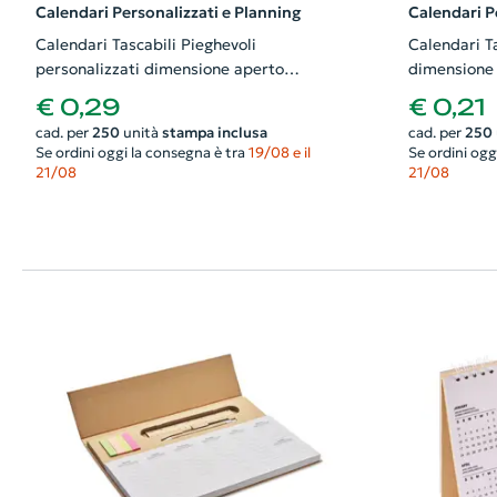
Calendari Personalizzati e Planning
Calendari P
Calendari Tascabili Pieghevoli
Calendari Ta
personalizzati dimensione aperto
dimensione
17x55mm stampati fronte e retro
retro
€ 0,29
€ 0,21
cad. per
250
unità
stampa inclusa
cad. per
250
Se ordini oggi la consegna è tra
19/08 e il
Se ordini ogg
21/08
21/08