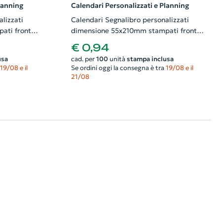
lanning
Calendari Personalizzati e Planning
lizzati
Calendari Segnalibro personalizzati
ati fronte
dimensione 55x210mm stampati fronte
e retro
€ 0,94
usa
cad. per
100
unità
stampa inclusa
19/08 e il
Se ordini oggi la consegna è tra
19/08 e il
21/08