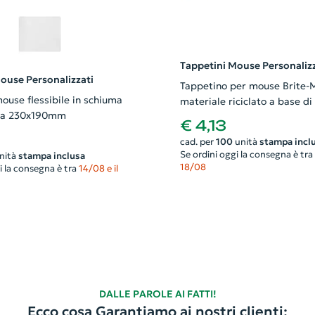
Tappetini Mouse Personalizz
ouse Personalizzati
Tappetino per mouse Brite-M
ouse flessibile in schiuma
materiale riciclato a base d
ica 230x190mm
240x190mm
€ 4,13
cad. per
100
unità
stampa incl
Se ordini oggi la consegna è tra
nità
stampa inclusa
18/08
i la consegna è tra
14/08 e il
DALLE PAROLE AI FATTI!
Ecco cosa Garantiamo ai nostri clienti: