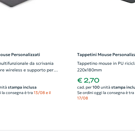
ouse Personalizzati
Tappetini Mouse Personalizz
ultifunzionale da scrivania
Tappetino mouse in PU ricicl
ore wireless e supporto per
220x180mm
n RPET 315x270mm
9
€ 2,70
nità
stampa inclusa
cad. per
100
unità
stampa incl
i la consegna è tra
13/08 e il
Se ordini oggi la consegna è tra
17/08