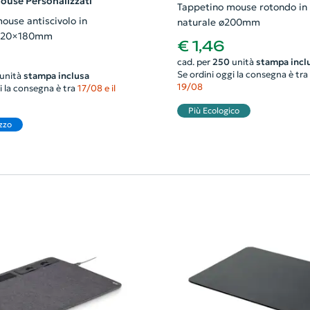
ouse Personalizzati
Tappetino mouse rotondo in
ouse antiscivolo in
naturale ø200mm
 220×180mm
€ 1,46
cad. per
250
unità
stampa incl
Se ordini oggi la consegna è tra
unità
stampa inclusa
19/08
i la consegna è tra
17/08 e il
Più Ecologico
zzo