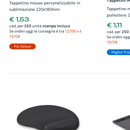
Tappetini M
Tappetino mouse personalizzabile in
Tappetino m
sublimazione 220x180mm
poliestere
€ 1,53
€ 1,11
cad. per
250
unità
stampa inclusa
Se ordini oggi la consegna è tra
12/08 e il
cad. per
250
13/08
Se ordini ogg
19/08
Più Veloce
Miglior Pre