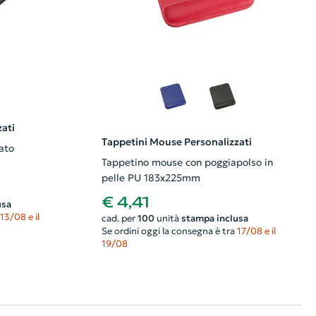
ati
Tappetini Mouse Personalizzati
ato
Tappetino mouse con poggiapolso in
pelle PU 183x225mm
€ 4,41
usa
13/08 e il
cad. per
100
unità
stampa inclusa
Se ordini oggi la consegna è tra
17/08 e il
19/08