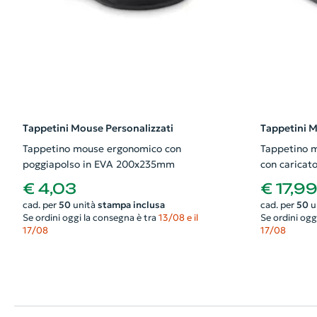
Tappetini Mouse Personalizzati
Tappetini M
Tappetino mouse ergonomico con
Tappetino m
poggiapolso in EVA 200x235mm
con caricat
telefono i
€ 4,03
€ 17,9
cad. per
50
unità
stampa inclusa
cad. per
50
u
Se ordini oggi la consegna è tra
13/08 e il
Se ordini ogg
17/08
17/08