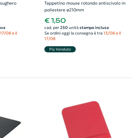
 sughero
Tappetino mouse rotondo antiscivolo in
poliestere ø210mm
€ 1,50
usa
cad. per
250
unità
stampa inclusa
17/08 e il
Se ordini oggi la consegna è tra
13/08 e il
17/08
Più Venduto