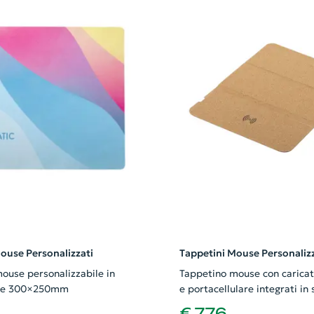
ouse Personalizzati
Tappetini Mouse Personalizz
ouse personalizzabile in
Tappetino mouse con caricat
one 300×250mm
e portacellulare integrati in
naturale 205x265mm
€ 7,76