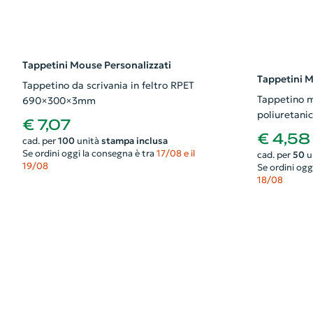
Tappetini Mouse Personalizzati
Tappetini M
Tappetino da scrivania in feltro RPET
Tappetino m
690×300×3mm
poliuretan
€ 7,07
€ 4,58
cad. per
100
unità
stampa inclusa
Se ordini oggi la consegna è tra
17/08 e il
cad. per
50
u
19/08
Se ordini ogg
18/08