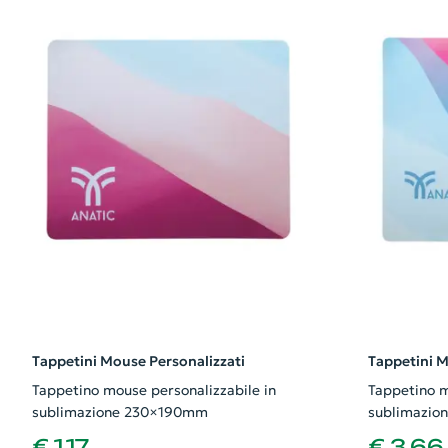
Tappetini Mouse Personalizzati
Tappetini M
Tappetino mouse personalizzabile in
Tappetino m
sublimazione 230×190mm
sublimazi
€ 1,17
€ 3,66