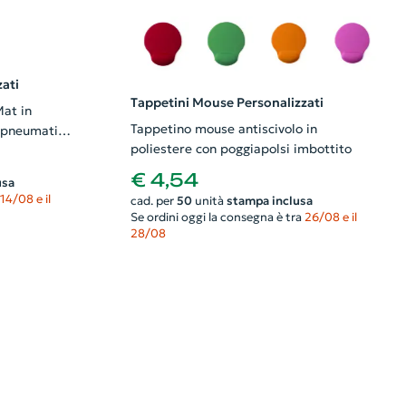
ati
Tappetini Mouse Personalizzati
at in
Tappetino mouse antiscivolo in
i pneumatici
poliestere con poggiapolsi imbottito
€ 4,54
usa
14/08 e il
cad. per
50
unità
stampa inclusa
Se ordini oggi la consegna è tra
26/08 e il
28/08