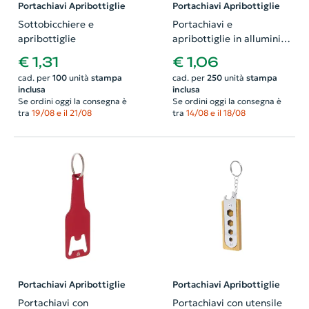
Portachiavi Apribottiglie
Portachiavi Apribottiglie
Sottobicchiere e
Portachiavi e
apribottiglie
apribottiglie in alluminio
a forma di auto
€ 1,31
€ 1,06
cad. per
100
unità
stampa
cad. per
250
unità
stampa
inclusa
inclusa
Se ordini oggi la consegna è
Se ordini oggi la consegna è
tra
19/08 e il 21/08
tra
14/08 e il 18/08
Portachiavi Apribottiglie
Portachiavi Apribottiglie
Portachiavi con
Portachiavi con utensile