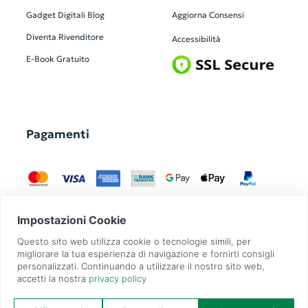
Gadget Digitali
Blog
Aggiorna Consensi
Diventa Rivenditore
Accessibilità
E-Book Gratuito
Pagamenti
GadgetZilla è un Brand di
Overbi S.r.l.
| realizzato con
Contit
| © 2026 Tutti
i diritti riservati | P.IVA: 09351560967