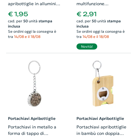
apribottiglie in alluminio
multifunzione
riciclato a forma di
apribottiglie in acciaio e
€ 1,95
€ 2,91
bottiglia
bambù
cad. per
50
unità
stampa
cad. per
50
unità
stampa
inclusa
inclusa
Se ordini oggi la consegna è
Se ordini oggi la consegna è
tra
14/08 e il 18/08
tra
14/08 e il 18/08
Novità!
Portachiavi Apribottiglie
Portachiavi Apribottiglie
Portachiavi in metallo a
Portachiavi apribottiglie
forma di tappo di
in bambù con doppia