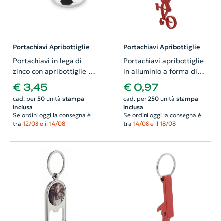
Portachiavi Apribottiglie
Portachiavi Apribottiglie
Portachiavi in lega di
Portachiavi apribottiglie
zinco con apribottiglie a
in alluminio a forma di
forma di palla da calcio
bicicletta
€ 3,45
€ 0,97
cad. per
50
unità
stampa
cad. per
250
unità
stampa
inclusa
inclusa
Se ordini oggi la consegna è
Se ordini oggi la consegna è
tra
12/08 e il 14/08
tra
14/08 e il 18/08