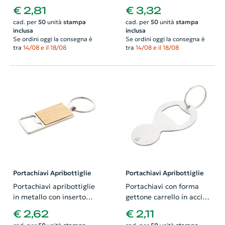
bottiglia con apribottiglie
livella
€ 2,81
€ 3,32
in confezione regalo nera
cad. per
50
unità
stampa
cad. per
50
unità
stampa
inclusa
inclusa
Se ordini oggi la consegna è
Se ordini oggi la consegna è
tra
14/08 e il 18/08
tra
14/08 e il 18/08
Portachiavi Apribottiglie
Portachiavi Apribottiglie
Portachiavi apribottiglie
Portachiavi con forma
in metallo con inserto
gettone carrello in acciaio
bambù
riciclato
€ 2,62
€ 2,11