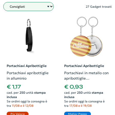
27 Gadget trovati
Filtro
Portachiavi Apribottiglie
Portachiavi Apribottiglie
Portachiavi apribottiglie
Portachiavi in metallo con
in alluminio
apribottiglie
personalizzabile
€ 1,17
€ 0,93
cad. per
250
unità
stampa
cad. per
250
unità
stampa
inclusa
inclusa
Se ordini oggi la consegna è
Se ordini oggi la consegna è
tra
11/08 e il 12/08
tra
17/08 e il 19/08
Più Veloce
Miglior Prezzo