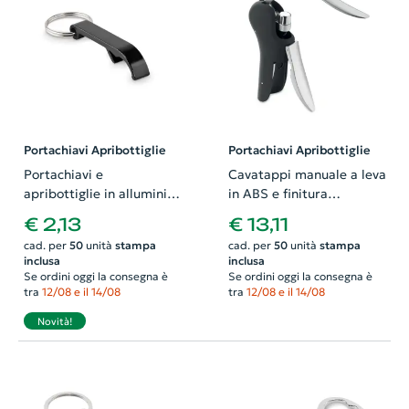
Portachiavi Apribottiglie
Portachiavi Apribottiglie
Portachiavi e
Cavatappi manuale a leva
apribottiglie in alluminio
in ABS e finitura
riciclato
gommata
€ 2,13
€ 13,11
cad. per
50
unità
stampa
cad. per
50
unità
stampa
inclusa
inclusa
Se ordini oggi la consegna è
Se ordini oggi la consegna è
tra
12/08 e il 14/08
tra
12/08 e il 14/08
Novità!