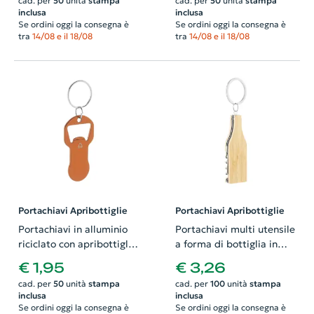
cad. per
50
unità
stampa
cad. per
50
unità
stampa
inclusa
inclusa
Se ordini oggi la consegna è
Se ordini oggi la consegna è
tra
14/08 e il 18/08
tra
14/08 e il 18/08
Portachiavi Apribottiglie
Portachiavi Apribottiglie
Portachiavi in alluminio
Portachiavi multi utensile
riciclato con apribottiglie
a forma di bottiglia in
e inserto gettone per
acciaio e bambù
€ 1,95
€ 3,26
carrello spesa
cad. per
50
unità
stampa
cad. per
100
unità
stampa
inclusa
inclusa
Se ordini oggi la consegna è
Se ordini oggi la consegna è