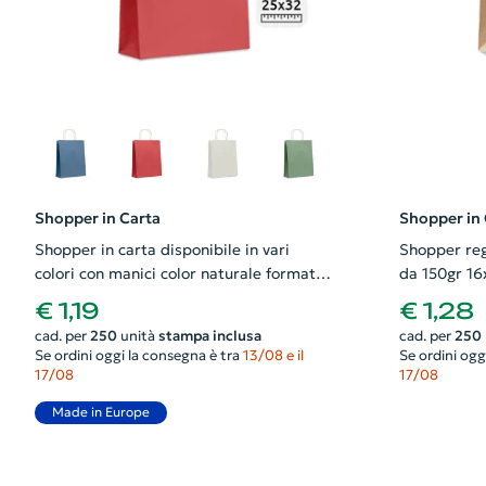
Shopper in Carta
Shopper in 
Shopper in carta disponibile in vari
Shopper reg
colori con manici color naturale formato
da 150gr 1
medio da 90gr 25x11x32cm
€ 1,19
€ 1,28
cad. per
250
unità
stampa inclusa
cad. per
250
Se ordini oggi la consegna è tra
13/08 e il
Se ordini ogg
17/08
17/08
Made in Europe