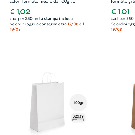
colori formato medio da 100gr
formato gr
24X31X10cm
€ 1,02
€ 1,01
cad. per
250
unità
stampa inclusa
cad. per
250
Se ordini oggi la consegna è tra
17/08 e il
Se ordini ogg
19/08
19/08