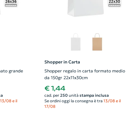
Shopper in Carta
mato grande
Shopper regalo in carta formato medio
da 150gr 22x11x30cm
€ 1,44
sa
cad. per
250
unità
stampa inclusa
13/08 e il
Se ordini oggi la consegna è tra
13/08 e il
17/08