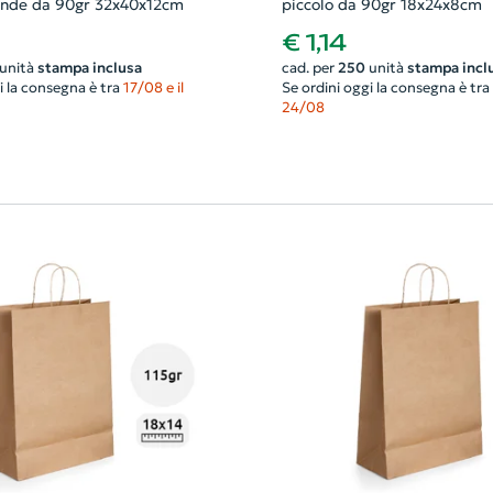
ande da 90gr 32x40x12cm
piccolo da 90gr 18x24x8cm
€ 1,14
unità
stampa inclusa
cad. per
250
unità
stampa incl
i la consegna è tra
17/08 e il
Se ordini oggi la consegna è tra
24/08