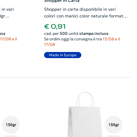
Shopper in Carta
in vari
Shopper in carta disponibile in vari
0gr
colori con manici color naturale formato
piccolo da 90gr 18x8x21cm
€ 0,91
usa
cad. per
500
unità
stampa inclusa
17/08 e il
Se ordini oggi la consegna è tra
13/08 e il
17/08
Made in Europe