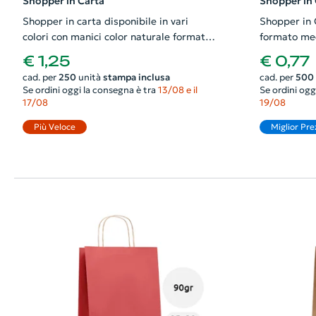
Shopper in Carta
Shopper in 
Shopper in carta disponibile in vari
Shopper in 
colori con manici color naturale formato
formato me
grande da 90gr 32x12x40cm
€ 1,25
€ 0,77
cad. per
250
unità
stampa inclusa
cad. per
500
Se ordini oggi la consegna è tra
13/08 e il
Se ordini ogg
17/08
19/08
Più Veloce
Miglior Pre