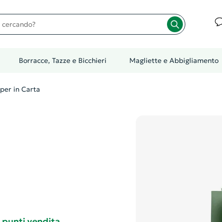
cando?
Borracce, Tazze e Bicchieri
Magliette e Abbigliamento
per in Carta
e punti vendita