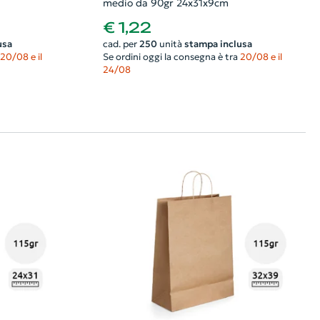
medio da 90gr 24x31x9cm
€ 1,22
usa
cad. per
250
unità
stampa inclusa
20/08 e il
Se ordini oggi la consegna è tra
20/08 e il
24/08