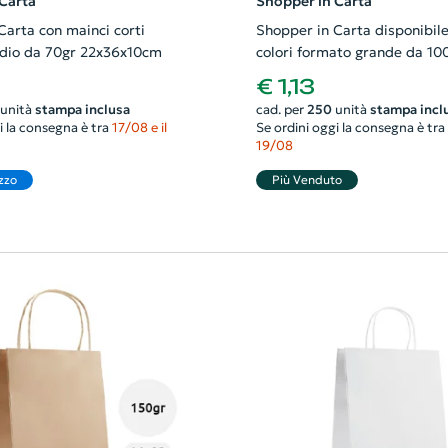
Carta
Shopper in Carta
Carta con mainci corti
Shopper in Carta disponibile 
dio da 70gr 22x36x10cm
colori formato grande da 10
36x41x12cm
€ 1,13
unità
stampa inclusa
cad. per
250
unità
stampa incl
i la consegna è tra
17/08 e il
Se ordini oggi la consegna è tra
19/08
zzo
Più Venduto