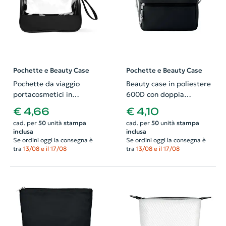
Pochette e Beauty Case
Pochette e Beauty Case
Pochette da viaggio
Beauty case in poliestere
portacosmetici in
600D con doppia
microfibra e PVC
cerniera 210x80x130mm
€ 4,66
€ 4,10
230x100x145mm
cad. per
50
unità
stampa
cad. per
50
unità
stampa
inclusa
inclusa
Se ordini oggi la consegna è
Se ordini oggi la consegna è
tra
13/08 e il 17/08
tra
13/08 e il 17/08