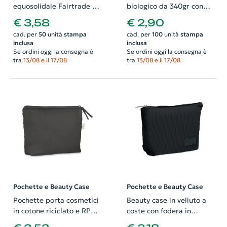
equosolidale Fairtrade da
biologico da 340gr con
180g
cerniera colorata
€ 3,58
€ 2,90
23x15cm
cad. per
50
unità
stampa
cad. per
100
unità
stampa
inclusa
inclusa
Se ordini oggi la consegna è
Se ordini oggi la consegna è
tra
13/08 e il 17/08
tra
13/08 e il 17/08
Pochette e Beauty Case
Pochette e Beauty Case
Pochette porta cosmetici
Beauty case in velluto a
in cotone riciclato e RPET
coste con fodera in
da 320gr 21.5X5X14.5CM
poliestere da 220gr