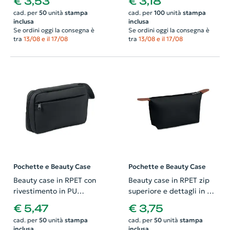
€ 3,53
€ 3,18
21x15cm
cad. per
50
unità
stampa
cad. per
100
unità
stampa
inclusa
inclusa
Se ordini oggi la consegna è
Se ordini oggi la consegna è
tra
13/08 e il 17/08
tra
13/08 e il 17/08
Pochette e Beauty Case
Pochette e Beauty Case
Beauty case in RPET con
Beauty case in RPET zip
rivestimento in PU
superiore e dettagli in PU
220x40x130mm
marrone 200x55x120mm
€ 5,47
€ 3,75
cad. per
50
unità
stampa
cad. per
50
unità
stampa
inclusa
inclusa