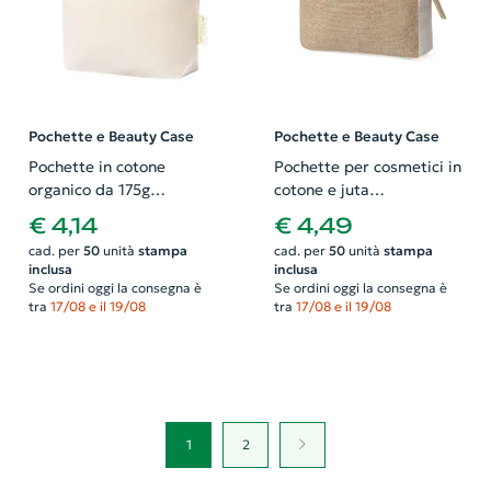
Pochette e Beauty Case
Pochette e Beauty Case
Pochette in cotone
Pochette per cosmetici in
organico da 175g
cotone e juta
215×160×60mm
200×150×60mm
€ 4,14
€ 4,49
cad. per
50
unità
stampa
cad. per
50
unità
stampa
inclusa
inclusa
Se ordini oggi la consegna è
Se ordini oggi la consegna è
tra
17/08 e il 19/08
tra
17/08 e il 19/08
1
2