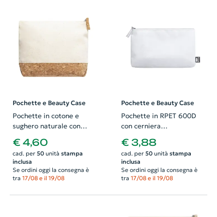
Pochette e Beauty Case
Pochette e Beauty Case
Pochette in cotone e
Pochette in RPET 600D
sughero naturale con
con cerniera
cerniera 215×160×50mm
210×120×30mm
€ 4,60
€ 3,88
cad. per
50
unità
stampa
cad. per
50
unità
stampa
inclusa
inclusa
Se ordini oggi la consegna è
Se ordini oggi la consegna è
tra
17/08 e il 19/08
tra
17/08 e il 19/08