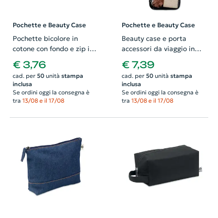
Pochette e Beauty Case
Pochette e Beauty Case
Pochette bicolore in
Beauty case e porta
cotone con fondo e zip in
accessori da viaggio in
coordinato
poliestere 260x645mm
€ 3,76
€ 7,39
215x50x150mm
cad. per
50
unità
stampa
cad. per
50
unità
stampa
inclusa
inclusa
Se ordini oggi la consegna è
Se ordini oggi la consegna è
tra
13/08 e il 17/08
tra
13/08 e il 17/08