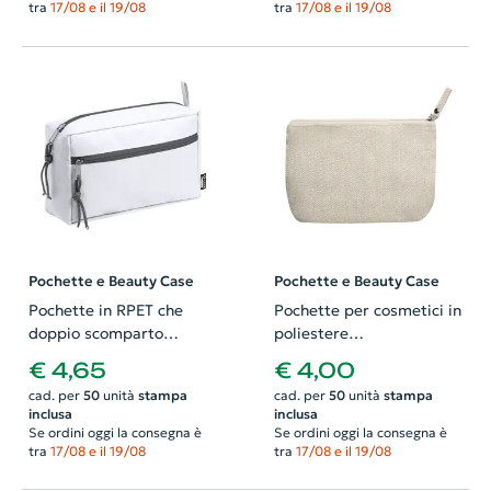
tra
17/08 e il 19/08
tra
17/08 e il 19/08
Pochette e Beauty Case
Pochette e Beauty Case
Pochette in RPET che
Pochette per cosmetici in
doppio scomparto
poliestere
210×130×80mm
220×140×65mm
€ 4,65
€ 4,00
cad. per
50
unità
stampa
cad. per
50
unità
stampa
inclusa
inclusa
Se ordini oggi la consegna è
Se ordini oggi la consegna è
tra
17/08 e il 19/08
tra
17/08 e il 19/08