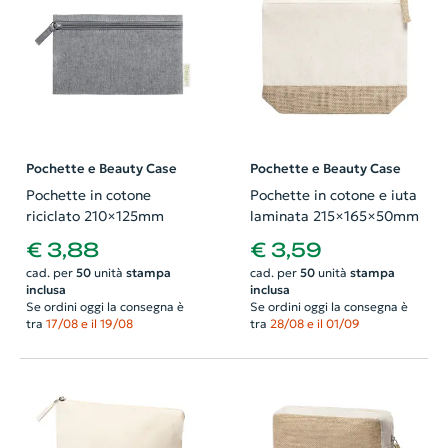
Pochette e Beauty Case
Pochette e Beauty Case
Pochette in cotone
Pochette in cotone e iuta
riciclato 210×125mm
laminata 215×165×50mm
€ 3,88
€ 3,59
cad. per
50
unità
stampa
cad. per
50
unità
stampa
inclusa
inclusa
Se ordini oggi la consegna è
Se ordini oggi la consegna è
tra
17/08 e il 19/08
tra
28/08 e il 01/09